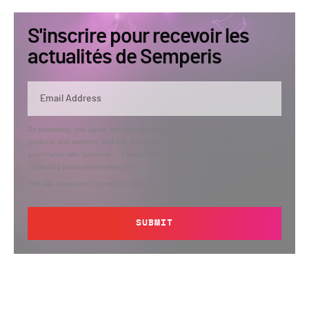
S'inscrire pour recevoir les
actualités de Semperis
By submitting, you agree that Semperis may send you information regarding its
products and services, and use and process your personal information in
accordance with Semperis’
Privacy Policy
. You can opt out at any time by
contacting privacy@semperis.com.
This site is protected by reCAPTCHA.
SUBMIT