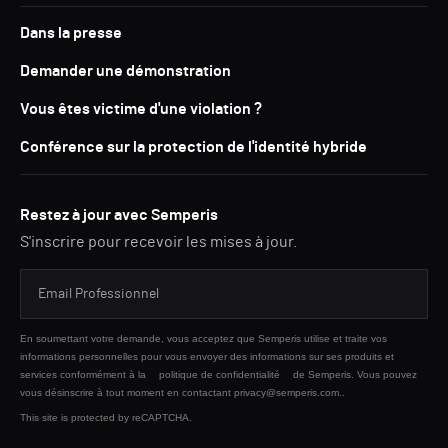
Dans la presse
Demander une démonstration
Vous êtes victime d'une violation ?
Conférence sur la protection de l'identité hybride
Restez à jour avec Semperis
S'inscrire pour recevoir les mises à jour.
En soumettant votre demande, vous acceptez que Semperis utilise et traite vos
informations personnelles pour vous envoyer des informations sur ses produits et
services conformément à la
politique de confidentialité
de Semperis. Vous pouvez
vous désinscrire à tout moment en contactant privacy@semperis.com..
This site is protected by reCAPTCHA.