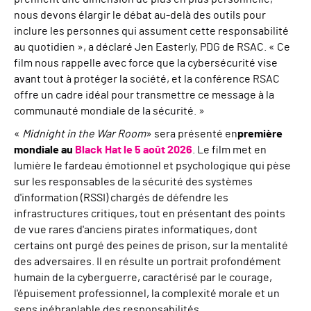
nous devons élargir le débat au-delà des outils pour
inclure les personnes qui assument cette responsabilité
au quotidien », a déclaré Jen Easterly, PDG de RSAC. « Ce
film nous rappelle avec force que la cybersécurité vise
avant tout à protéger la société, et la conférence RSAC
offre un cadre idéal pour transmettre ce message à la
communauté mondiale de la sécurité. »
«
Midnight in the War Room
» sera présenté en
première
mondiale au
Black Hat le 5 août 2026
. Le film met en
lumière le fardeau émotionnel et psychologique qui pèse
sur les responsables de la sécurité des systèmes
d'information (RSSI) chargés de défendre les
infrastructures critiques, tout en présentant des points
de vue rares d'anciens pirates informatiques, dont
certains ont purgé des peines de prison, sur la mentalité
des adversaires. Il en résulte un portrait profondément
humain de la cyberguerre, caractérisé par le courage,
l'épuisement professionnel, la complexité morale et un
sens inébranlable des responsabilités.