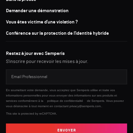
Demander une démonstration
Vous êtes victime d'une violation ?
Conférence sur la protection de l'identité hybride
Restez à jour avec Semperis
S'inscrire pour recevoir les mises à jour.
En soumettant votre demande, vous acceptez que Semperis utilise et traite vos
informations personnelles pour vous envoyer des informations sur ses produits et
services conformément à la
politique de confidentialité
de Semperis. Vous pouvez
vous désinscrire à tout moment en contactant privacy@semperis.com..
This site is protected by reCAPTCHA.
ENVOYER