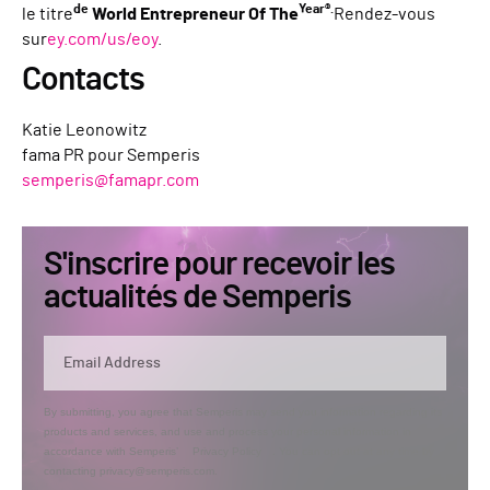
de
Year®.
le titre
World Entrepreneur Of The
Rendez-vous
sur
ey.com/us/eoy
.
Contacts
Katie Leonowitz
fama PR pour Semperis
semperis@famapr.com
S'inscrire pour recevoir les
actualités de Semperis
By submitting, you agree that Semperis may send you information regarding its
products and services, and use and process your personal information in
accordance with Semperis’
Privacy Policy
. You can opt out at any time by
contacting privacy@semperis.com.