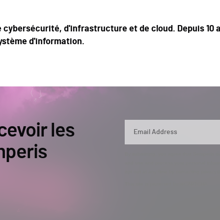
 cybersécurité, d'infrastructure et de cloud. Depuis 10 a
ystème d'information.
cevoir les
mperis
By submitting, you agree that Semperis ma
and use and process your personal inform
opt out at any time by contacting privac
This site is protected by reCAPTCHA.