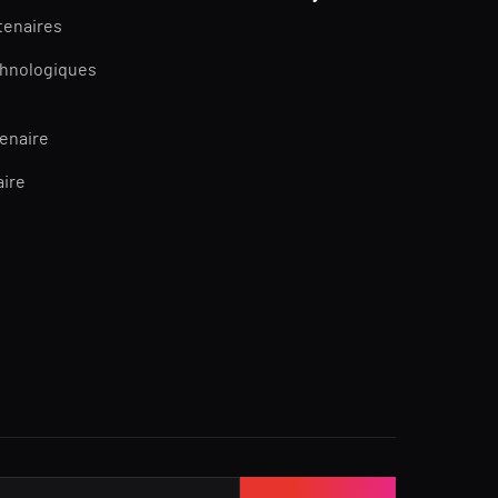
tenaires
chnologiques
tenaire
aire