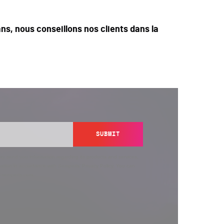
ns, nous conseillons nos clients dans la
SUBMIT
y send you information regarding its products and services,
ation in accordance with Semperis’
Privacy Policy
. You can
y@semperis.com.