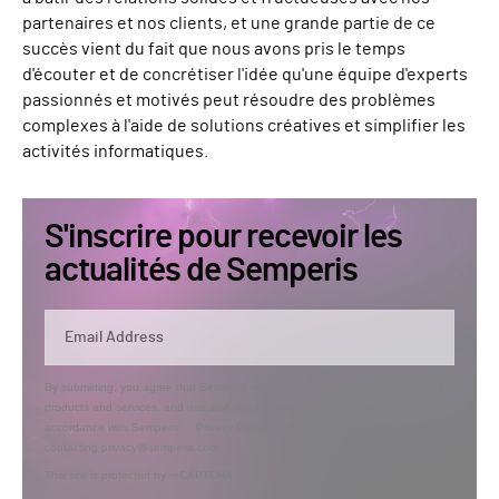
partenaires et nos clients, et une grande partie de ce
succès vient du fait que nous avons pris le temps
d'écouter et de concrétiser l'idée qu'une équipe d'experts
passionnés et motivés peut résoudre des problèmes
complexes à l'aide de solutions créatives et simplifier les
activités informatiques.
S'inscrire pour recevoir les
actualités de Semperis
By submitting, you agree that Semperis may send you information regarding its
products and services, and use and process your personal information in
accordance with Semperis’
Privacy Policy
. You can opt out at any time by
contacting privacy@semperis.com.
This site is protected by reCAPTCHA.