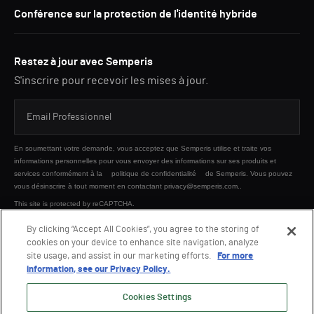
Conférence sur la protection de l'identité hybride
Restez à jour avec Semperis
S'inscrire pour recevoir les mises à jour.
En soumettant votre demande, vous acceptez que Semperis utilise et traite vos
informations personnelles pour vous envoyer des informations sur ses produits et
services conformément à la
politique de confidentialité
de Semperis. Vous pouvez
vous désinscrire à tout moment en contactant privacy@semperis.com..
This site is protected by reCAPTCHA.
By clicking “Accept All Cookies”, you agree to the storing of
cookies on your device to enhance site navigation, analyze
ENVOYER
site usage, and assist in our marketing efforts.
For more
information, see our Privacy Policy.
Cookies Settings