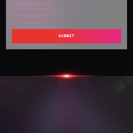
products and services, and use and process your personal information in
accordance with Semperis’
Privacy Policy
. You can opt out at any time by
contacting privacy@semperis.com.
This site is protected by reCAPTCHA.
SUBMIT