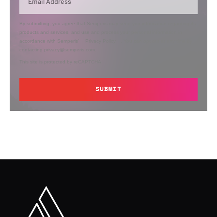
By submitting, you agree that Semperis may send you information regarding its
products and services, and use and process your personal information in
accordance with Semperis’
Privacy Policy
. You can opt out at any time by
contacting privacy@semperis.com.
This site is protected by reCAPTCHA.
SUBMIT