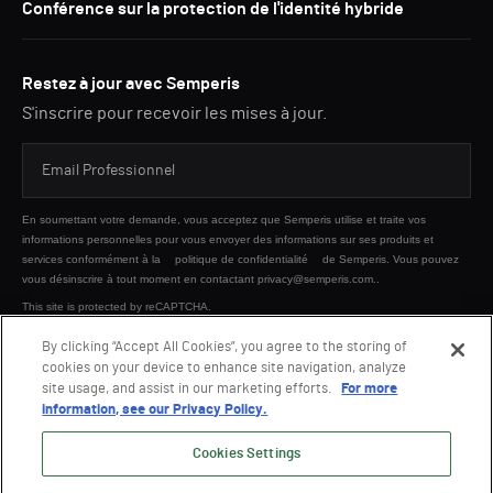
Conférence sur la protection de l'identité hybride
Restez à jour avec Semperis
S'inscrire pour recevoir les mises à jour.
En soumettant votre demande, vous acceptez que Semperis utilise et traite vos
informations personnelles pour vous envoyer des informations sur ses produits et
services conformément à la
politique de confidentialité
de Semperis. Vous pouvez
vous désinscrire à tout moment en contactant privacy@semperis.com..
This site is protected by reCAPTCHA.
By clicking “Accept All Cookies”, you agree to the storing of
cookies on your device to enhance site navigation, analyze
ENVOYER
site usage, and assist in our marketing efforts.
For more
information, see our Privacy Policy.
Cookies Settings