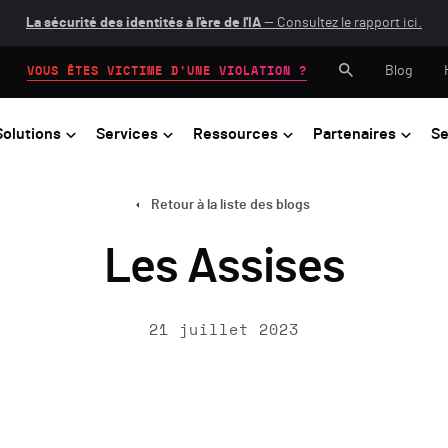
La sécurité des identités à l'ère de l'IA
— Consultez le rapport ici.
Blog
VOUS ÊTES VICTIME D'UNE VIOLATION ?
Solutions
Services
Ressources
Partenaires
Se
Retour à la liste des blogs
Les Assises
21 juillet 2023