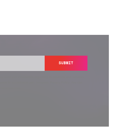
SUBMIT
y send you information regarding its products and services,
ation in accordance with Semperis’
Privacy Policy
. You can
y@semperis.com.