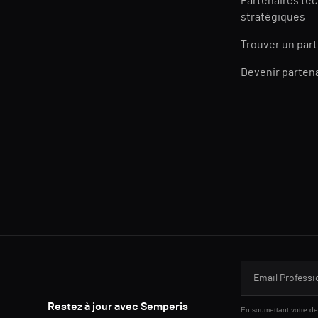
Partenaires te
stratégiques
Trouver un par
Devenir parten
Restez à jour avec Semperis
En soumettant votre dem