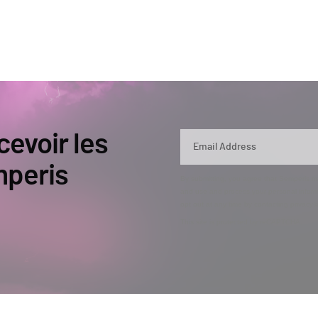
cevoir les
mperis
By submitting, you agree that Semperis ma
and use and process your personal inform
opt out at any time by contacting privac
This site is protected by reCAPTCHA.