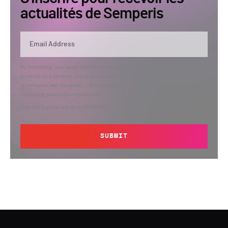
actualités de Semperis
By submitting, you agree that Semperis may send you information regarding its
products and services, and use and process your personal information in
accordance with Semperis’
Privacy Policy
. You can opt out at any time by
contacting privacy@semperis.com.
This site is protected by reCAPTCHA.
SUBMIT