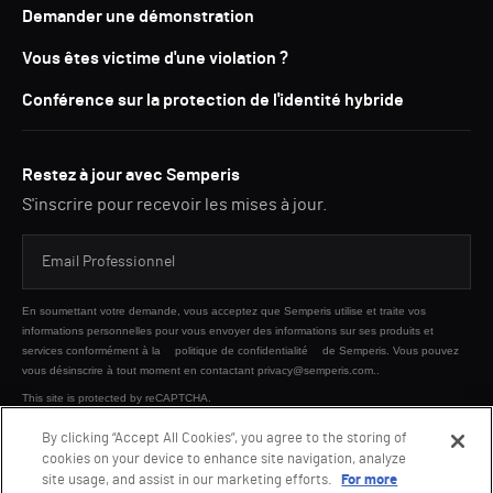
Demander une démonstration
Vous êtes victime d'une violation ?
Conférence sur la protection de l'identité hybride
Restez à jour avec Semperis
S'inscrire pour recevoir les mises à jour.
En soumettant votre demande, vous acceptez que Semperis utilise et traite vos
informations personnelles pour vous envoyer des informations sur ses produits et
services conformément à la
politique de confidentialité
de Semperis. Vous pouvez
vous désinscrire à tout moment en contactant privacy@semperis.com..
This site is protected by reCAPTCHA.
By clicking “Accept All Cookies”, you agree to the storing of
cookies on your device to enhance site navigation, analyze
ENVOYER
site usage, and assist in our marketing efforts.
For more