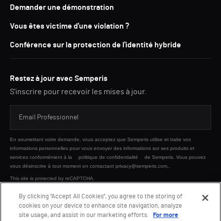
Demander une démonstration
Vous êtes victime d'une violation ?
Conférence sur la protection de l'identité hybride
Restez à jour avec Semperis
S'inscrire pour recevoir les mises à jour.
En soumettant votre demande, vous acceptez que Semperis utilise et traite vos
informations personnelles pour vous envoyer des informations sur ses produits et
services conformément à la
politique de confidentialité
de Semperis. Vous pouvez
vous désinscrire à tout moment en contactant privacy@semperis.com..
This site is protected by reCAPTCHA.
By clicking “Accept All Cookies”, you agree to the storing of
cookies on your device to enhance site navigation, analyze
ENVOYER
site usage, and assist in our marketing efforts.
For more