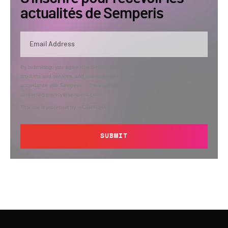
actualités de Semperis
By submitting, you agree that Semperis may send you information regarding its
products and services, and use and process your personal information in
accordance with Semperis’
Privacy Policy
. You can opt out at any time by
contacting privacy@semperis.com.
This site is protected by reCAPTCHA.
SUBMIT