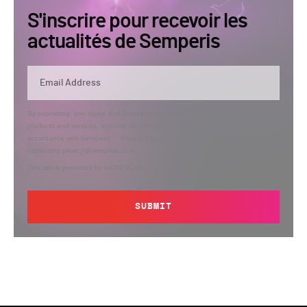
S'inscrire pour recevoir les
actualités de Semperis
By submitting, you agree that Semperis may send you information regarding its
products and services, and use and process your personal information in
accordance with Semperis’
Privacy Policy
. You can opt out at any time by
contacting privacy@semperis.com.
This site is protected by reCAPTCHA.
SUBMIT