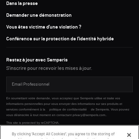
Dans la presse
Demander une démonstration
Vous êtes victime d'une violation ?
Conférence sur la protection de l'identité hybride
Restez à jour avec Semperis
S'inscrire pour recevoir les mises à jour.
En soumettant votre demande, vous acceptez que Semperis utilise et traite vos
informations personnelles pour vous envoyer des informations sur ses produits et
services conformément à la
politique de confidentialité
de Semperis. Vous pouvez
vous désinscrire à tout moment en contactant privacy@semperis.com..
This site is protected by reCAPTCHA.
By clicking “Accept All Cookies”, you agree to the storing of