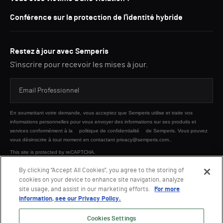
Conférence sur la protection de l'identité hybride
Restez à jour avec Semperis
S'inscrire pour recevoir les mises à jour.
En soumettant votre demande, vous acceptez que Semperis utilise et traite vos
informations personnelles pour vous envoyer des informations sur ses produits et
services conformément à la
politique de confidentialité
de Semperis. Vous pouvez
vous désinscrire à tout moment en contactant privacy@semperis.com..
This site is protected by reCAPTCHA.
By clicking “Accept All Cookies”, you agree to the storing of
cookies on your device to enhance site navigation, analyze
ENVOYER
site usage, and assist in our marketing efforts.
For more
information, see our Privacy Policy.
Cookies Settings