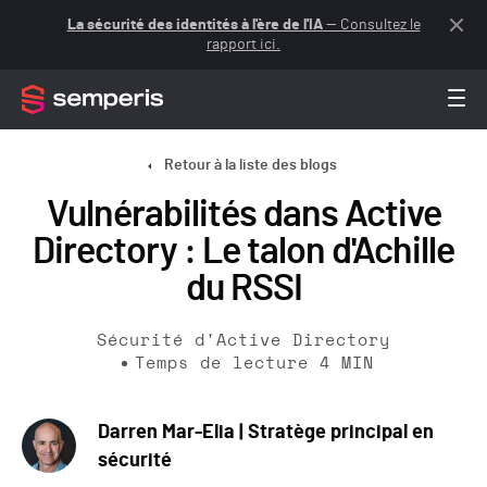
La sécurité des identités à l'ère de l'IA
— Consultez le
rapport ici.
Retour à la liste des blogs
Vulnérabilités dans Active
Directory : Le talon d'Achille
du RSSI
Sécurité d'Active Directory
Temps de lecture
4
MIN
Darren Mar-Elia | Stratège principal en
sécurité