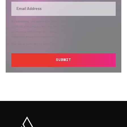
By submitting, you agree that Semperis may send you information regarding its
products and services, and use and process your personal information in
accordance with Semperis’
Privacy Policy
. You can opt out at any time by
contacting privacy@semperis.com.
This site is protected by reCAPTCHA.
SUBMIT