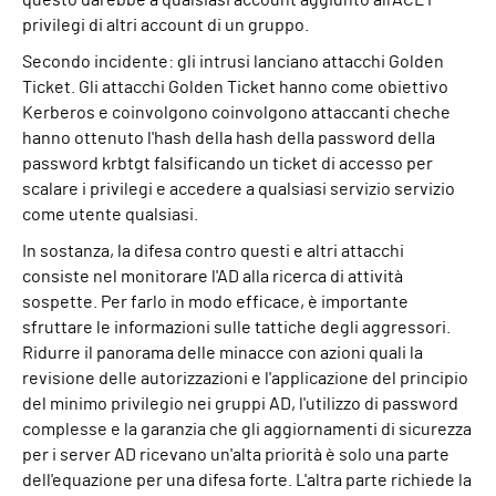
questo darebbe a qualsiasi account aggiunto all'ACL i
privilegi di altri account di un gruppo.
Secondo incidente: gli intrusi lanciano attacchi Golden
Ticket. Gli attacchi Golden Ticket hanno come obiettivo
Kerberos e coinvolgono
coinvolgono attaccanti che
che
hanno ottenuto l'hash della
hash della password
della
password
krbtgt
falsificando un ticket di accesso per
scalare i privilegi e accedere a qualsiasi servizio
servizio
come utente qualsiasi
.
In sostanza, la difesa contro questi e altri attacchi
consiste nel monitorare l'AD alla ricerca di attività
sospette. Per farlo in modo efficace, è importante
sfruttare le informazioni sulle tattiche degli aggressori.
Ridurre il panorama delle minacce con azioni quali la
revisione delle autorizzazioni e l'applicazione del principio
del minimo privilegio nei gruppi AD, l'utilizzo di password
complesse e la garanzia che gli aggiornamenti di sicurezza
per i server AD ricevano un'alta priorità è solo una parte
dell'equazione per una difesa forte. L'altra parte richiede la