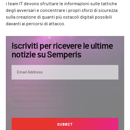
i team IT devono sfruttare le informazioni sulle tattiche
degli avversari e concentrare i propri sforzi di sicurezza
sulla creazione di quanti più ostacoli digitali possibili
davanti ai percorsi di attacco.
Iscriviti per ricevere le ultime
notizie su Semperis
By submitting, you agree that Semperis may send you information regarding its
products and services, and use and process your personal information in
accordance with Semperis’
Privacy Policy
. You can opt out at any time by
contacting privacy@semperis.com.
This site is protected by reCAPTCHA.
SUBMIT