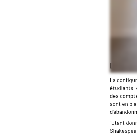
Les défi
La configu
étudiants, 
des compte
sont en pl
d'abandonn
"Étant donn
Shakespear.