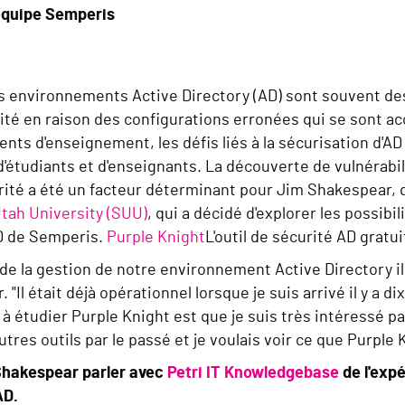
équipe Semperis
s environnements Active Directory (AD) sont souvent des
té en raison des configurations erronées qui se sont ac
nts d'enseignement, les défis liés à la sécurisation d'AD 
d'étudiants et d'enseignants. La découverte de vulnérab
érité a été un facteur déterminant pour Jim Shakespear, d
tah University (SUU)
, qui a décidé d'explorer les possibil
D de Semperis.
Purple Knight
L'outil de sécurité AD gratu
é de la gestion de notre environnement Active Directory il
"Il était déjà opérationnel lorsque je suis arrivé il y a di
étudier Purple Knight est que je suis très intéressé par la
utres outils par le passé et je voulais voir ce que Purple Kn
hakespear parler avec
Petri IT Knowledgebase
de l'expé
AD.