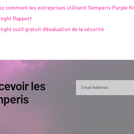
z comment les entreprises utilisent Semperis Purple Kni
night Rapport
ight outil gratuit d'évaluation de la sécurité
cevoir les
mperis
By submitting, you agree that Semperis ma
and use and process your personal inform
opt out at any time by contacting privac
This site is protected by reCAPTCHA.