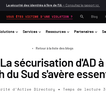
La sécurité des identités à l'ère de l'IA
— Consultez le rapport ici.
Blog
VOUS ÊTES VICTIME D'UNE VIOLATION ?
Solutions
Services
Ressources
Partenaires
Se
Retour à la liste des blogs
La sécurisation d'AD à 
ah du Sud s'avère essent
urité d'Active Directory
Temps de lecture
3