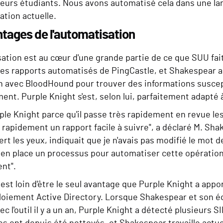
teurs étudiants. Nous avons automatisé cela dans une lar
uation actuelle.
tages de l'automatisation
ation est au cœur d'une grande partie de ce que SUU fait 
les rapports automatisés de PingCastle, et Shakespear a
n avec BloodHound pour trouver des informations suscept
nt. Purple Knight s'est, selon lui, parfaitement adapté 
ple Knight parce qu'il passe très rapidement en revue l
it rapidement un rapport facile à suivre", a déclaré M. Sha
ert les yeux, indiquait que je n'avais pas modifié le mo
 en place un processus pour automatiser cette opération,
nt".
 est loin d'être le seul avantage que Purple Knight a appo
loiement Active Directory. Lorsque Shakespear et son 
ec l'outil il y a un an, Purple Knight a détecté plusieurs