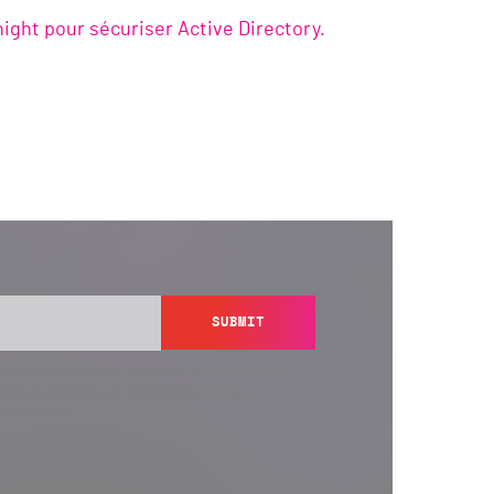
ght pour sécuriser Active Directory.
SUBMIT
y send you information regarding its products and services,
ation in accordance with Semperis’
Privacy Policy
. You can
y@semperis.com.