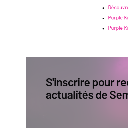
Découvre
Purple K
Purple Kn
S'inscrire pour re
actualités de Se