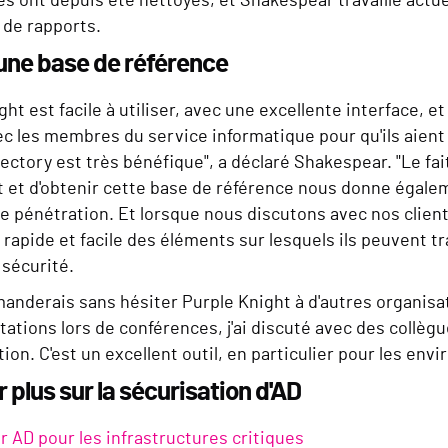
 ont depuis été nettoyés, et Shakespear travaille actuell
 de rapports.
une base de référence
ght est facile à utiliser, avec une excellente interface, et
ec les membres du service informatique pour qu'ils aient
rectory est très bénéfique", a déclaré Shakespear. "Le fa
 et d'obtenir cette base de référence nous donne égaleme
de pénétration. Et lorsque nous discutons avec nos clie
rapide et facile des éléments sur lesquels ils peuvent t
 sécurité.
derais sans hésiter Purple Knight à d'autres organisations",
ations lors de conférences, j'ai discuté avec des collègues
ion. C'est un excellent outil, en particulier pour les en
r plus sur la sécurisation d'AD
r AD pour les infrastructures critiques