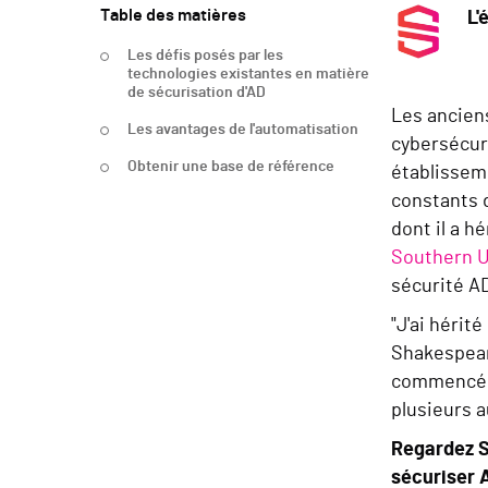
Table des matières
L'
Les défis posés par les
technologies existantes en matière
de sécurisation d'AD
Les ancien
Les avantages de l'automatisation
cybersécuri
Obtenir une base de référence
établisseme
constants 
dont il a h
Southern U
sécurité A
"J'ai hérit
Shakespear. 
commencé à 
plusieurs a
Regardez S
sécuriser 