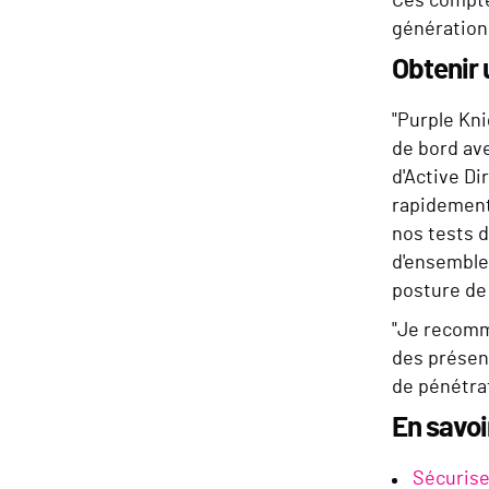
Ces comptes
génération
Obtenir 
"Purple Kni
de bord av
d'Active Di
rapidement
nos tests 
d'ensemble 
posture de
"Je recomman
des présent
de pénétrat
En savoi
Sécurise