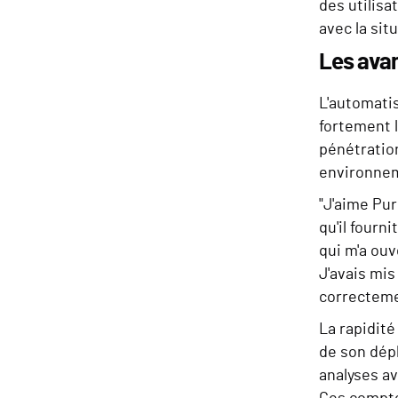
des utilisa
avec la sit
Les avan
L'automatis
fortement 
pénétratio
environneme
"J'aime Pur
qu'il fourn
qui m'a ouv
J'avais mis
correcteme
La rapidité
de son dép
analyses av