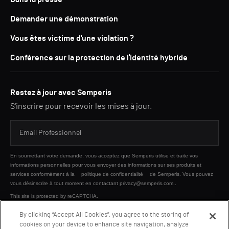
Demander une démonstration
Vous êtes victime d'une violation ?
Conférence sur la protection de l'identité hybride
Restez à jour avec Semperis
S'inscrire pour recevoir les mises à jour.
En soumettant votre demande, vous acceptez que Semperis utilise et traite vos
informations personnelles pour vous envoyer des informations sur ses produits et
services conformément à la
politique de confidentialité
de Semperis. Vous pouvez
vous désinscrire à tout moment en contactant privacy@semperis.com..
This site is protected by reCAPTCHA.
By clicking “Accept All Cookies”, you agree to the storing of
cookies on your device to enhance site navigation, analyze
ENVOYER