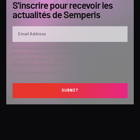
S'inscrire pour recevoir les
actualités de Semperis
By submitting, you agree that Semperis may send you information regarding its
products and services, and use and process your personal information in
accordance with Semperis’
Privacy Policy
. You can opt out at any time by
contacting privacy@semperis.com.
This site is protected by reCAPTCHA.
SUBMIT