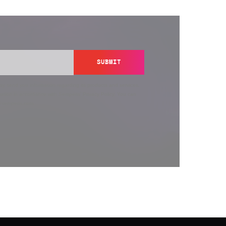
SUBMIT
y send you information regarding its products and services,
ation in accordance with Semperis’
Privacy Policy
. You can
y@semperis.com.