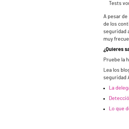
Tests vo
A pesar de 
de los cont
seguridad a
muy frecue
¿Quieres s
Pruebe la 
Lea los bl
seguridad 
La deleg
Detecció
Lo que d