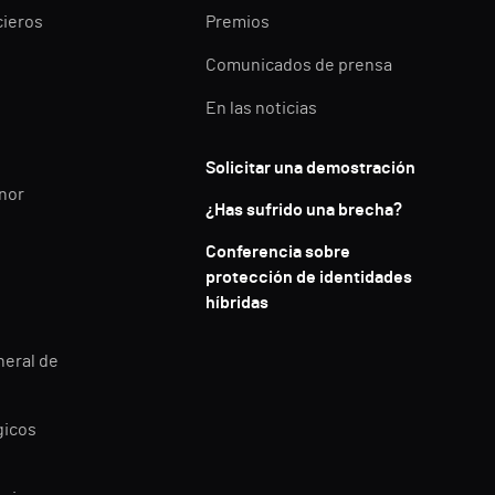
cieros
Premios
Comunicados de prensa
En las noticias
Solicitar una demostración
enor
¿Has sufrido una brecha?
Conferencia sobre
protección de identidades
híbridas
neral de
gicos