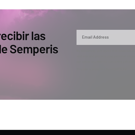
ecibir las
 de Semperis
By submitting, you agree that Semperis ma
and use and process your personal inform
opt out at any time by contacting privac
This site is protected by reCAPTCHA.