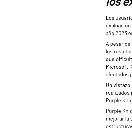
los e
Los usuari
evaluación 
año 2023 e
A pesar de 
los resulta
que dificul
Microsoft:
afectados 
Un vistazo 
realizados
Purple Knig
Purple Kni
mejorar la 
estructuras