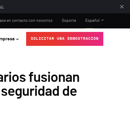
uí.
ase en contacto con nosotros
Soporte
Español
mpresa
SOLICITAR UNA DEMOSTRACIÓN
arios fusionan
e seguridad de