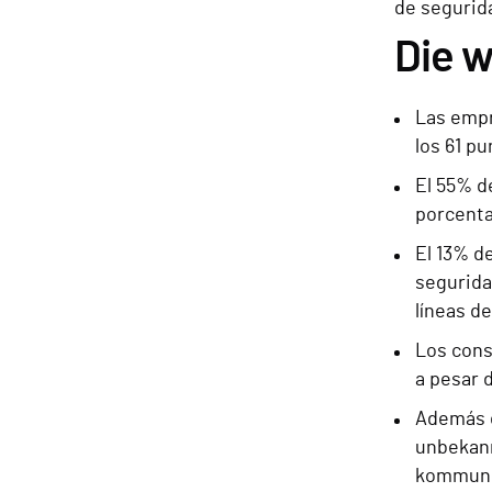
de segurid
Die w
Las empr
los 61 pu
El 55% d
porcenta
El 13% d
segurida
líneas d
Los cons
a pesar 
Además d
unbekann
kommuniz