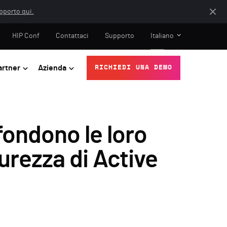
apporto qui.
HIP Conf
Contattaci
Supporto
Italiano
artner
Azienda
RICHIEDI UNA DEMO
fondono le loro
curezza di Active