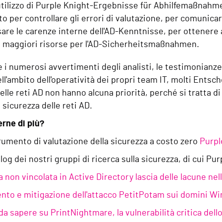
l'utilizzo di Purple Knight-Ergebnisse für Abhilfemaßnahm
o per controllare gli errori di valutazione, per comunicar
re le carenze interne dell'AD-Kenntnisse, per ottenere a
 maggiori risorse per l'AD-Sicherheitsmaßnahmen.
i numerosi avvertimenti degli analisti, le testimonianze
ell'ambito dell'operatività dei propri team IT, molti Entsc
elle reti AD non hanno alcuna priorità, perché si tratta d
 sicurezza delle reti AD.
rne di più?
rumento di valutazione della sicurezza a costo zero
Purpl
log dei nostri gruppi di ricerca sulla sicurezza, di cui P
 non vincolata in Active Directory lascia delle lacune nel
nto e mitigazione dell'attacco PetitPotam sui domini W
 da sapere su PrintNightmare, la vulnerabilità critica del