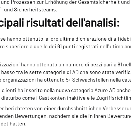
 und Prozessen zur Erhöhung der Gesamtsicherheit un
T- und Sicherheitsteams.
cipali risultati dell'analisi:
e hanno ottenuto la loro ultima dichiarazione di affidabil
 superiore a quello dei 61 punti registrati nell'ultimo a
izzazioni hanno ottenuto un numero di pezzi pari a 61 nel
 basso tra le sette categorie di AD che sono state verifi
e organizzazioni ha ottenuto 5+ Schwachstellen nella cat
ei clienti ha inserito nella nuova categoria Azure AD anch
di disturbo come i Gastkonten inaktive e le Zugriffsrichtl
er berichteten von einer durchschnittlichen Verbesseru
enden Bewertungen, nachdem sie die in ihren Bewertu
det hatten.