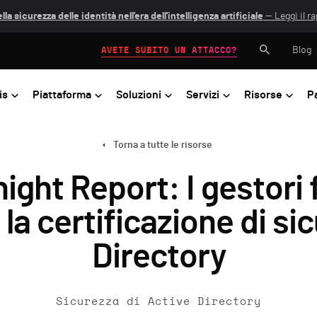
lla sicurezza delle identità nell'era dell'intelligenza artificiale
— Leggi il r
Blog
AVETE SUBITO UN ATTACCO?
is
Piattaforma
Soluzioni
Servizi
Risorse
P
Torna a tutte le risorse
ight Report: I gestori 
la certificazione di si
Directory
Sicurezza di Active Directory