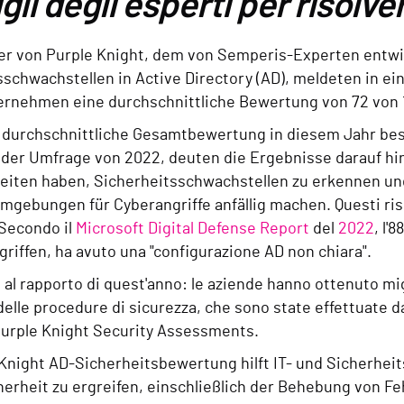
gli degli esperti per risolve
er von Purple Knight, dem von Semperis-Experten entw
sschwachstellen in Active Directory (AD), meldeten in 
ternehmen eine durchschnittliche Bewertung von 72 von 
 durchschnittliche Gesamtbewertung in diesem Jahr bess
n der Umfrage von 2022, deuten die Ergebnisse darauf h
eiten haben, Sicherheitsschwachstellen zu erkennen und
mgebungen für Cyberangriffe anfällig machen. Questi risul
 Secondo il
Microsoft Digital Defense Report
del
2022
,
l'8
riffen, ha avuto una "configurazione AD non chiara".
 al rapporto di quest'anno: le aziende hanno ottenuto mig
elle procedure di sicurezza, che sono state effettuate da
Purple Knight Security Assessments.
 Knight AD-Sicherheitsbewertung hilft IT- und Sicherh
erheit zu ergreifen, einschließlich der Behebung von F