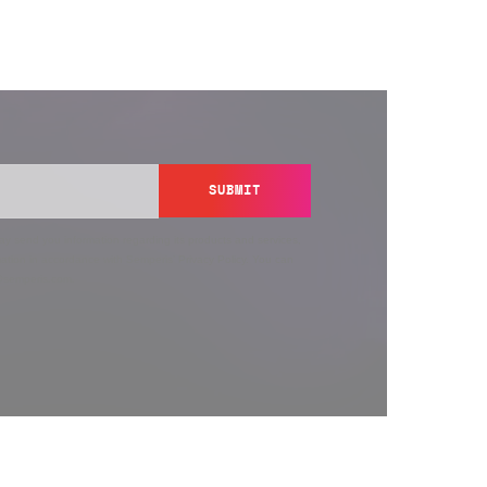
SUBMIT
y send you information regarding its products and services,
ation in accordance with Semperis’
Privacy Policy
. You can
y@semperis.com.