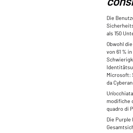
consi
Die Benutz
Sicherheit
als 150 Un
Obwohl die
von 61 % i
Schwierigk
Identitätsu
Microsoft:
da Cyberang
Un'occhiata
modifiche d
quadro di 
Die Purple
Gesamtsich