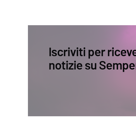
Iscriviti per ricev
notizie su Sempe