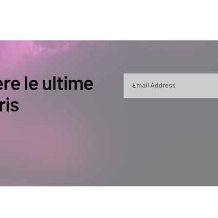
ere le ultime
ris
By submitting, you agree that Semperis ma
and use and process your personal inform
opt out at any time by contacting privac
This site is protected by reCAPTCHA.