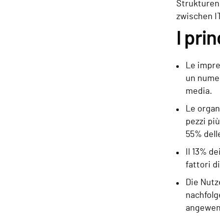
Strukturen
zwischen I
I prin
Le impres
un numero
media.
Le organ
pezzi più
55% dell
Il 13% d
fattori 
Die Nutz
nachfolg
angewen