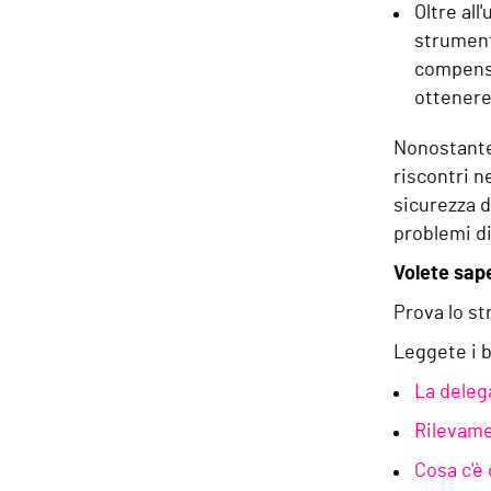
Oltre al
strument
compensa
ottenere
Nonostante 
riscontri n
sicurezza d
problemi di
Volete sape
Prova lo st
Leggete i b
La delega
Rilevame
Cosa c'è