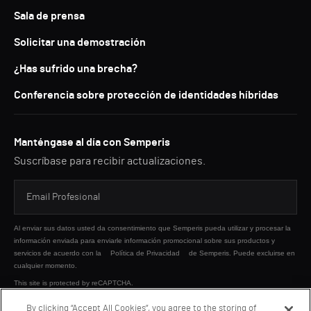
Sala de prensa
Solicitar una demostración
¿Has sufrido una brecha?
Conferencia sobre protección de identidades híbridas
Manténgase al día con Semperis
Suscríbase para recibir actualizaciones.
Al enviar sus datos usted da consentimiento que Semperis pueda utilizar y procesar la
información enviada para enviarle información promocional sobre sus productos y
servicios de acuerdo con la
Política de Privacidad
de Semperis. Puede excluirse en
cualquier momento.
This site is protected by reCAPTCHA.
By clicking “Accept All Cookies”, you agree to the storing of