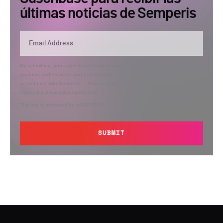
últimas noticias de Semperis
By submitting, you agree that Semperis may send you information regarding its
products and services, and use and process your personal information in
accordance with Semperis’
Privacy Policy
. You can opt out at any time by
contacting privacy@semperis.com.
This site is protected by reCAPTCHA.
SUBMIT