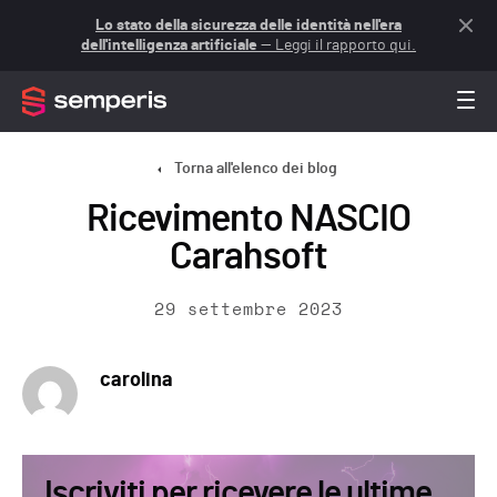
Lo stato della sicurezza delle identità nell'era
dell'intelligenza artificiale
— Leggi il rapporto qui.
Torna all'elenco dei blog
Ricevimento NASCIO
Carahsoft
29 settembre 2023
carolina
Iscriviti per ricevere le ultime