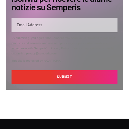
notizie su Semperis
By submitting, you agree that Semperis may send you information regarding its
products and services, and use and process your personal information in
accordance with Semperis’
Privacy Policy
. You can opt out at any time by
contacting privacy@semperis.com.
This site is protected by reCAPTCHA.
SUBMIT