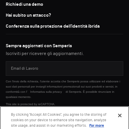
Richiedi una demo
Hai subito un attacco?
Conferenza sulla protezione dell'identità ibrida
Sempre aggiornati con Semperis
Iscriviti per ricevere gli aggiornamenti.
Con l'invio della richiesta, l'utente accetta che Semperis possa utilizzare ed elaborare i
suoi dati personali per inviargli informazioni promozionali sui suoi prodotti e servizi, in
conformità con l'
Informativa sulla privacy
di Semperis. È possibile rinunciare in
qualsiasi momento.
This site is protected by reCAPTCHA.
By clicking “Accept All Cookies”, you agree to the storing of
cookies on your device to enhance site navigation, analyze
INVIA
site usage, and assist in our marketing efforts.
For more