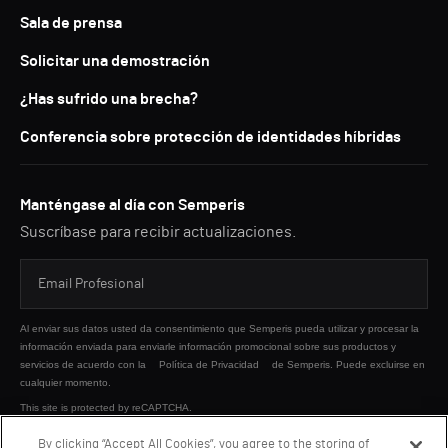
Sala de prensa
Solicitar una demostración
¿Has sufrido una brecha?
Conferencia sobre protección de identidades híbridas
Manténgase al día con Semperis
Suscríbase para recibir actualizaciones.
Al enviar sus datos usted da consentimiento que Semperis pueda utilizar y procesar la
información enviada para enviarle información promocional sobre sus productos y
servicios de acuerdo con la
Política de Privacidad
de Semperis. Puede excluirse en
cualquier momento.
This site is protected by reCAPTCHA.
By clicking “Accept All Cookies”, you agree to the storing of