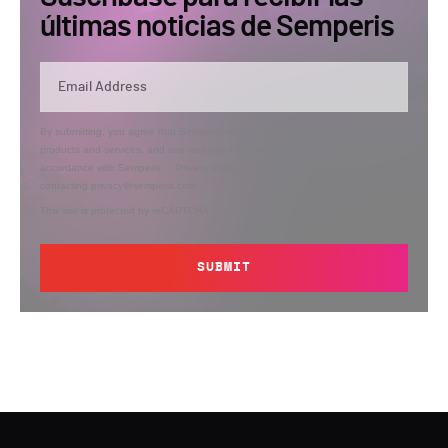
últimas noticias de Semperis
By submitting, you agree that Semperis may send you information regarding its
products and services, and use and process your personal information in
accordance with Semperis’
Privacy Policy
. You can opt out at any time by
contacting privacy@semperis.com.
This site is protected by reCAPTCHA.
SUBMIT