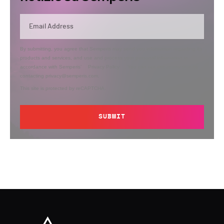
By submitting, you agree that Semperis may send you information regarding its
products and services, and use and process your personal information in
accordance with Semperis’
Privacy Policy
. You can opt out at any time by
contacting privacy@semperis.com.
This site is protected by reCAPTCHA.
SUBMIT