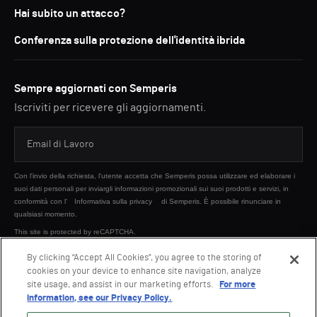
Hai subito un attacco?
Conferenza sulla protezione dell'identità ibrida
Sempre aggiornati con Semperis
Iscriviti per ricevere gli aggiornamenti.
Con l'invio della richiesta, l'utente accetta che Semperis possa utilizzare ed elaborare i
suoi dati personali per inviargli informazioni promozionali sui suoi prodotti e servizi, in
conformità con l'
Informativa sulla privacy
di Semperis. È possibile rinunciare in
qualsiasi momento.
This site is protected by reCAPTCHA.
By clicking “Accept All Cookies”, you agree to the storing of
cookies on your device to enhance site navigation, analyze
INVIA
site usage, and assist in our marketing efforts.
For more
information, see our Privacy Policy.