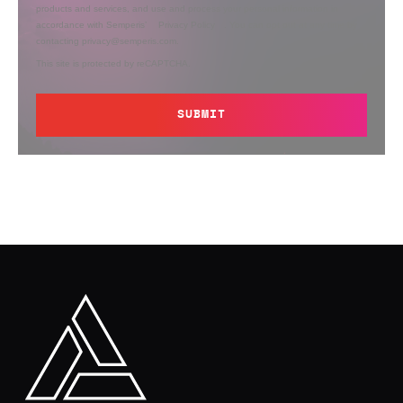
products and services, and use and process your personal information in
accordance with Semperis’
Privacy Policy
. You can opt out at any time by
contacting privacy@semperis.com.
This site is protected by reCAPTCHA.
SUBMIT