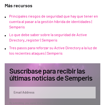
Más recursos
Principales riesgos de seguridad que hay que tener en
cuenta al pasar a la gestión híbrida de identidades |
Semperis
Lo que debe saber sobre la seguridad de Active
Directory_register | Semperis
Tres pasos para reforzar su Active Directory a la luz de
los recientes ataques | Semperis
Suscríbase para recibir las
últimas noticias de Semperis
By submitting, you agree that Semperis may send you information regarding its