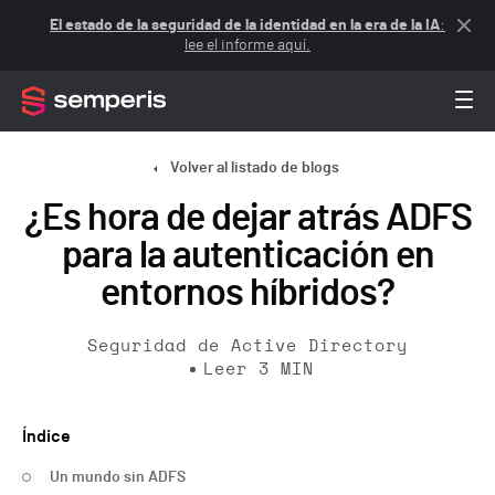
El estado de la seguridad de la identidad en la era de la IA
:
lee el informe aquí.
Volver al listado de blogs
¿Es hora de dejar atrás ADFS
para la autenticación en
entornos híbridos?
Seguridad de Active Directory
Leer
3
MIN
Índice
Un mundo sin ADFS