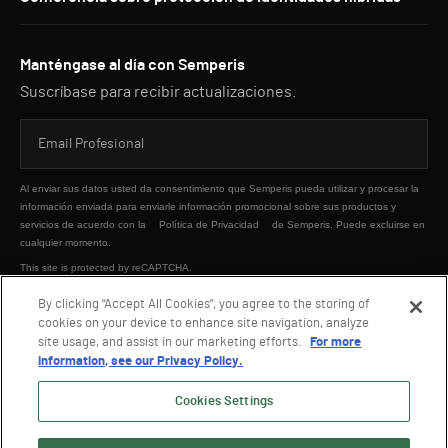
Manténgase al día con Semperis
Suscríbase para recibir actualizaciones.
Al enviar sus datos usted da consentimiento que Semperis pueda utilizar y procesar la
información enviada para enviarle información promocional sobre sus productos y
servicios de acuerdo con la
Política de Privacidad
de Semperis. Puede excluirse en
cualquier momento.
This site is protected by reCAPTCHA.
By clicking “Accept All Cookies”, you agree to the storing of
cookies on your device to enhance site navigation, analyze
ENVIAR
site usage, and assist in our marketing efforts.
For more
information, see our Privacy Policy.
Cookies Settings