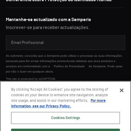
Mantenha-se actualizado com a Semperis
Inscrever-se para receber actualizações.
Ao submeter, concorda que a Semperis pode utilizar e processar as suas informações
pessoais para lhe enviar informações promocionais relativas aos seus produtos e
serviços em conformidade com a
Política de Privacidade
da Semperis. Pode optar
por não o fazer em qualquer altura.
This site is protected by reCAPTCHA.
By clicking “Accept All Cookies”, you agree to the storing of
cookies on your device to enhance site navigation, analyze
ENVIAR
site usage, and assist in our marketing efforts.
For more
information, see our Privacy Policy.
Cookies Settings