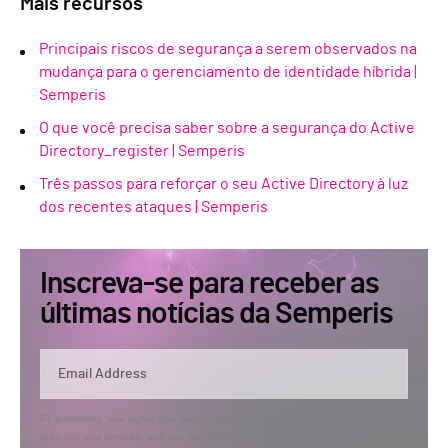
Mais recursos
Principais riscos de segurança a serem observados na
mudança para o gerenciamento de identidade híbrida |
Semperis
O que você precisa saber sobre a segurança do Active
Directory_register | Semperis
Três passos para reforçar o seu Active Directory à luz
dos recentes ataques | Semperis
Inscreva-se para receber as
últimas notícias da Semperis
By submitting, you agree that Semperis may send you information regarding its
products and services, and use and process your personal information in