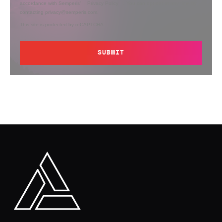
accordance with Semperis’
Privacy Policy
. You can opt out at any time by
contacting privacy@semperis.com.
This site is protected by reCAPTCHA.
SUBMIT