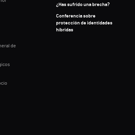
enor
¿Has sufrido una brecha?
Conferencia sobre
protección de identidades
híbridas
neral de
gicos
ocio