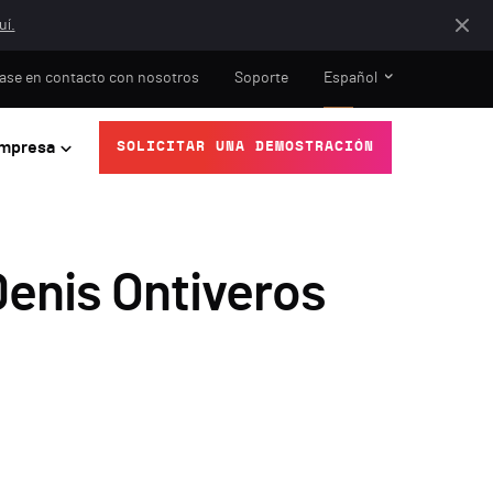
uí.
ase en contacto con nosotros
Soporte
Español
mpresa
SOLICITAR UNA DEMOSTRACIÓN
Denis Ontiveros