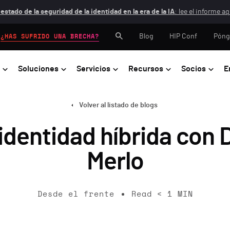
 estado de la seguridad de la identidad en la era de la IA
: lee el informe aq
Blog
HIP Conf
Póng
¿HAS SUFRIDO UNA BRECHA?
Soluciones
Servicios
Recursos
Socios
E
Volver al listado de blogs
identidad híbrida con 
Merlo
Desde el frente
Read
< 1
MIN