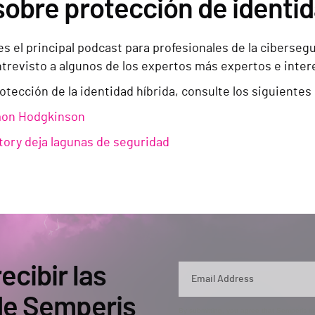
sobre protección de identid
 es el principal podcast para profesionales de la cibers
ntrevisto a algunos de los expertos más expertos e inter
tección de la identidad híbrida, consulte los siguientes
imon Hodgkinson
ctory deja lagunas de seguridad
ecibir las
 de Semperis
By submitting, you agree that Semperis ma