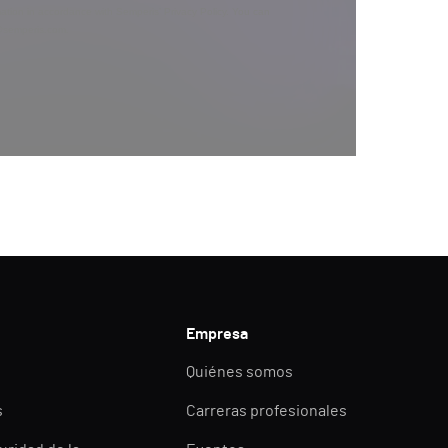
ation in accordance with Semperis’
Privacy Policy
. You can
y@semperis.com.
Empresa
Quiénes somos
s
Carreras profesionales