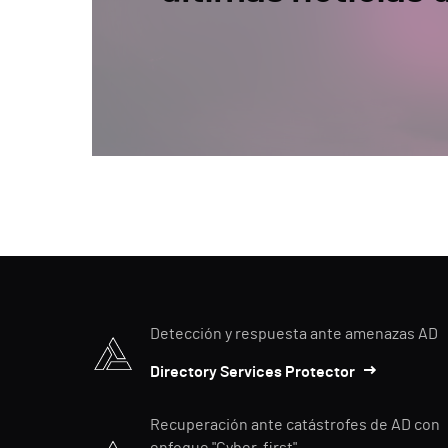
Detección y respuesta ante amenazas AD
Directory Services Protector
Recuperación ante catástrofes de AD con