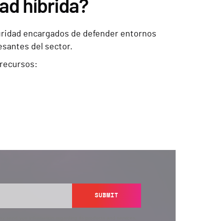
ad híbrida?
eguridad encargados de defender entornos
esantes del sector.
 recursos:
SUBMIT
y send you information regarding its products and services,