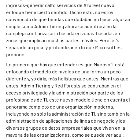
ingresos
-
generar
c
alto
s
ervicios de
Azure
el nuevo
enfoque
tiene cierto sentido
. Dicho esto,
no estoy
convencido de que
tiendas que dudaban en hacer algo tan
simple como
A
dmin
T
iering
ahora
se adentrará en la
compleja confianza cero basada en zonas
-
basadas en
zonas
que implican
muchas partes móviles
.
Pero
l
et
'
s
separarlo un poco
y profundizar en lo que
Microsoft
es
propone.
Lo primero que hay que entender es que Microsoft está
enfocando el modelo de niveles de una forma un poco
diferente y, yo diría, más holística que antes. Mientras que
antes, Admin Tiering y Red Forests se centraban en el
acceso privilegiado y la administración por parte de los
profesionales de TI, este nuevo modelo tiene en cuenta el
panorama completo de una organización moderna,
incluyendo no sólo la administración de TI, sino también la
administración de aplicaciones de línea de negocio y los
diversos grupos de datos empresariales que viven en la
mayoría de las organizaciones, como se puede ver aquí: