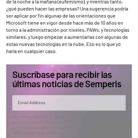
de la noche a la mañana (eufemismo),
y mientras tanto,
¿qué pueden hacer las empresas? Una sugerencia podría
ser aplicar por fin algunas de las orientaciones que
Microsoft tiene en vigor desde hace más de 10 años en
torno a la administración por niveles, PAW
s
,
y tecnologías
similares, y luego empezar a aumentarlas con algunas de
estas nuevas tecnologías en la nube. Eso es lo que yo
haría en cualquier caso.
Suscríbase para recibir las
últimas noticias de Semperis
By submitting, you agree that Semperis may send you information regarding its
products and services, and use and process your personal information in
accordance with Semperis’
Privacy Policy
. You can opt out at any time by
contacting privacy@semperis.com.