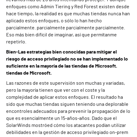
enfoques como
A
dmin
T
iering y
R
ed
F
orest existen desde
hace tiempo, la realidad es que muchas tiendas nunca han
aplicado estos enfoques, o sólo lo han hecho
parcialmente.
parcialmente
parcialmente
parcialmente
.
Eso m
ás bien
difícil de imaginar
,
así que permítanme
repetirlo.
Bien
-
Las estrategias bien conocidas para mitigar el
riesgo de acceso privilegiado no se han implementado lo
suficiente en la mayoría de las tiendas de Microsoft.
tiendas de Microsoft.
Las razones de este
supervisión
son muchas y variadas,
pero
la mayoría
tienen que ver con el coste y la
complejidad de aplicar
estos enfoques.
El resultado ha
sido que muchas tiendas siguen teniendo una deplorable
en
controles adecuados para
prevenir la propagación de lo
que es esencialmente un 15
-
años
-
años.
Dado que
el
SolarWinds
mostró
ed
cómo los atacantes podían utilizar
debilidades en la gestión de acceso privilegiado on-prem