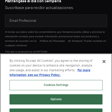
Manténgase al día con Semperis
Suscríbase para recibir actualizaciones.
Al enviar sus datos usted da consentimiento que Semperis pueda utilizar y procesar la
información enviada para enviarle información promocional sobre sus productos y
servicios de acuerdo con la
Política de Privacidad
de Semperis. Puede excluirse en
cualquier momento.
This site is protected by reCAPTCHA.
By clicking “Accept All Cookies”, you agree to the storing of
cookies on your device to enhance site navigation, analyze
ENVIAR
site usage, and assist in our marketing efforts.
For more
information, see our Privacy Policy.
Cookies Settings
Options
© 2026 Semperis. Todos los derechos reservados.