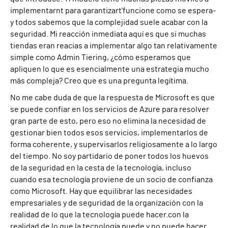
implementar
nt
para garantizar
t'
funcione como se espera
-
y todos sabemos que la complejidad
suele acabar con la
seguridad.
Mi reacción inmediata aquí es que si muchas
tiendas eran reacias a implementar
algo tan relativamente
simple como
A
dmin
T
iering, ¿cómo esperamos que
apliquen lo que es esencialmente una estrategia mucho
más compleja? Creo que es una pregunta legítima.
No me cabe duda de que la respuesta de Microsoft es que
se puede confiar en los servicios de Azure para resolver
gran parte de esto, pero eso no elimina la necesidad de
gestionar bien todos esos servicios, implementarlos de
forma coherente
,
y supervisarlos religiosamente a lo largo
del tiempo. No soy partidario de poner todos los huevos
de la seguridad en la cesta de la tecnología, incluso
cuando esa tecnología proviene de un socio de confianza
como Microsoft.
Hay que equilibrar las necesidades
empresariales y de seguridad de la organización con la
realidad de lo que la tecnología puede hacer.
con la
realidad de lo que la tecnología puede y no puede hacer.