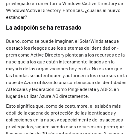
privilegiado en un entorno Windows/A
ctive Directory
de
Windows/Active Directory. Entonces, ¿cuál es el nuevo
estándar?
La adopción se ha retrasado
Bueno, como se puede imaginar, el
SolarWinds
ataque
destacó los riesgos que los sistemas de identidad on-
prem como Active Directory plantean a los recursos de la
nube
que
a los que están íntegramente ligados en la
mayoría de las organizaciones hoy en día. No es raro que
las tiendas se autentiquen y autoricen a los recursos en la
nube de Azure utilizando una combinación de identidades
AD locales y
f
ederación como Ping
Federate
y ADFS, en
lugar de
utilizar
Azure AD directamente.
Esto significa que, como de costumbre, el eslabón más
débil de la cadena de protección de las identidades y
aplicaciones en la nube, y especialmente de los accesos
privilegiados, siguen siendo esos recursos on-prem que
llevamos más de 20 años intentando proteger.
Y aunque