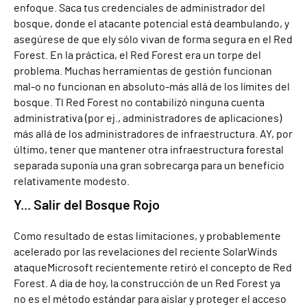
enfoque. Saca tus credenciales de administrador del
bosque
,
donde el atacante potencial está deambulando
,
y
asegúrese de que el
y
sólo vivan de forma segura en el
R
ed
F
orest. En la práctica, el
R
ed
F
orest era un
torpe
del
problema. Muchas herramientas de gestión funcionan
mal
-
o no funcionan en absoluto
-
más allá de los límites del
bosque
. T
l
R
ed
F
orest no contabilizó ninguna cuenta
administrativa (por ej.
,
administradores de aplicaciones)
más allá de los administradores de infraestructura
.
A
Y, por
último, tener que mantener otra infraestructura forestal
separada suponía una gran sobrecarga para un beneficio
relativamente modesto.
Y... Salir del Bosque Rojo
Como resultado
de estas
limitaciones,
y probablemente
acelerado por las revelaciones del reciente
SolarWinds
ataque
Microsoft recientemente
retiró
el concepto de
R
ed
F
orest
. A día de hoy, la construcción de un
R
ed
F
orest ya
no es el método estándar para aislar y proteger el acceso