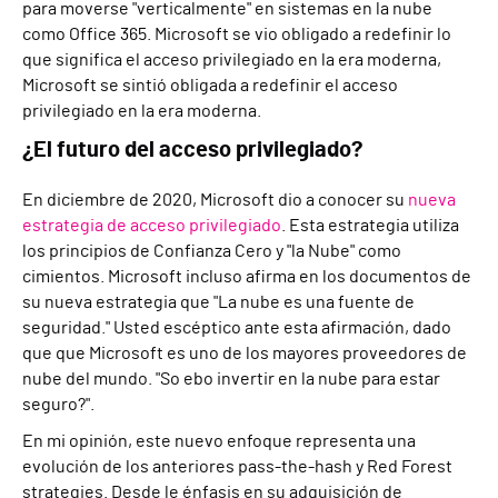
para moverse "verticalmente" en sistemas en la nube
como Office 365. Microsoft se vio obligado a redefinir lo
que significa el acceso privilegiado en la era moderna,
Microsoft se sintió obligada a redefinir el acceso
privilegiado en la era moderna.
¿El futuro del acceso privilegiado?
En diciembre de 2020, Microsoft dio a conocer su
nueva
estrategia de acceso privilegiado
. Esta estrategia utiliza
los principios de Confianza Cero y "la Nube" como
cimientos. Microsoft incluso afirma
en los documentos de
su nueva estrategia
que "
La nube es una fuente de
seguridad
.
"
Usted
escéptico ante esta afirmación, dado
que
que
Microsoft
es uno de los mayores proveedores de
nube del mundo.
"
S
o
ebo invertir en la nube para estar
seguro?".
En mi opinión, este nuevo enfoque representa una
evolución de los anteriores pass-the-hash y
R
ed
F
orest
strategies
.
D
esde
l
e
énfasis en su adquisición de