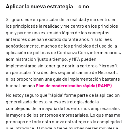
Aplicar la nueva estrategia... o no
Si ignoro ese
en particular
de la realidad y me centro en
los principios
de la realidad y me centro en los principios
que
y parece una extensión lógica de
los conceptos
anteriores que han existido durante años. Y si lo lees
agnósticamente, muchos de los principios del uso de la
aplicación de políticas de Confianza Cero,
i
ntermediarios,
administración "justo a tiempo
,
y MFA pueden
implementarse sin tener que abrir la cartera a Microsoft
en particular.
Y si decides seguir el camino de Microsoft,
ellos proporcionan una guía de implementación bastante
buena llamada
Plan de modernización rápida (RAMP).
No estoy seguro
que
"rápida" forme parte de la aplicación
generalizada de esta nueva estrategia, dada la
complejidad de la mayoría de los entornos empresariales.
la mayoría de los entornos empresariales. Lo que más me
preocupa de toda esta nueva estrategia es la complejidad
que introduce. T
l modelo tiene
muchas
piezas móviles
a