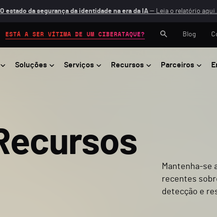
O estado da segurança da identidade na era da IA
— Leia o relatório aqui.
Blog
C
ESTÁ A SER VÍTIMA DE UM CIBERATAQUE?
Soluções
Serviços
Recursos
Parceiros
E
Recursos
Mantenha-se a
recentes sobr
detecção e re