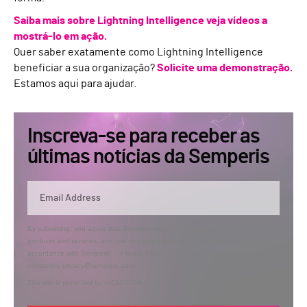
Saiba mais sobre Lightning Intelligence veja vídeos a
mostrá-lo em ação.
Quer saber exatamente como Lightning Intelligence
beneficiar a sua organização?
Solicite uma demonstração.
Estamos aqui para ajudar.
Inscreva-se para receber as
últimas notícias da Semperis
By submitting, you agree that Semperis may send you information regarding its
products and services, and use and process your personal information in
accordance with Semperis’
Privacy Policy
. You can opt out at any time by
contacting privacy@semperis.com.
This site is protected by reCAPTCHA.