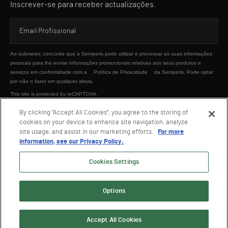
Inscrever-se para receber actualizações.
Ao submeter, concorda que a Semperis pode utilizar e processar as suas informações
pessoais para lhe enviar informações promocionais relativas aos seus produtos e
serviços em conformidade com a
Política de Privacidade
da Semperis. Pode optar
por não o fazer em qualquer altura.
This site is protected by reCAPTCHA.
By clicking “Accept All Cookies”, you agree to the storing of
cookies on your device to enhance site navigation, analyze
ENVIAR
site usage, and assist in our marketing efforts.
For more
information, see our Privacy Policy.
Cookies Settings
Options
© 2026 Semperis. Todos os direitos reservados.
Política de privacidade
Termos de Utilização
Accept All Cookies