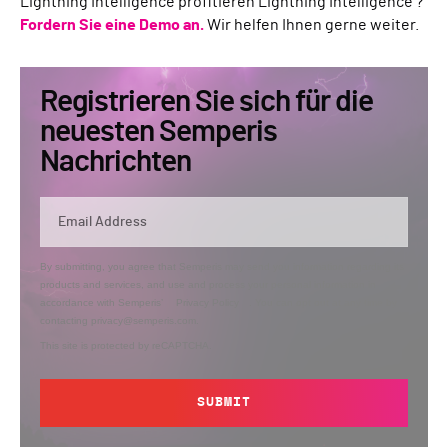
Lightning Intelligence profitieren Lightning Intelligence ?
Fordern Sie eine Demo an.
Wir helfen Ihnen gerne weiter.
Registrieren Sie sich für die
neuesten Semperis
Nachrichten
By submitting, you agree that Semperis may send you information regarding its
products and services, and use and process your personal information in
accordance with Semperis’
Privacy Policy
. You can opt out at any time by
contacting privacy@semperis.com.
This site is protected by reCAPTCHA.
SUBMIT