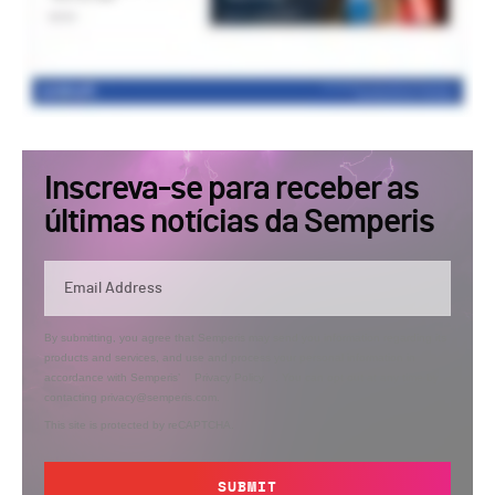
Inscreva-se para receber as
últimas notícias da Semperis
By submitting, you agree that Semperis may send you information regarding its
products and services, and use and process your personal information in
accordance with Semperis’
Privacy Policy
. You can opt out at any time by
contacting privacy@semperis.com.
This site is protected by reCAPTCHA.
SUBMIT