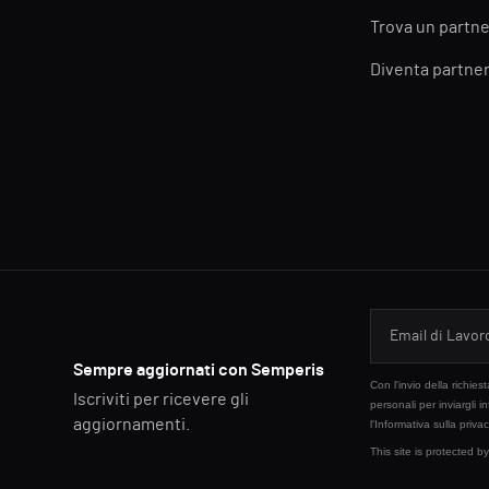
Trova un partne
Diventa partne
Sempre aggiornati con Semperis
Con l'invio della richie
Iscriviti per ricevere gli
personali per inviargli i
aggiornamenti.
l'
Informativa sulla priva
This site is protected