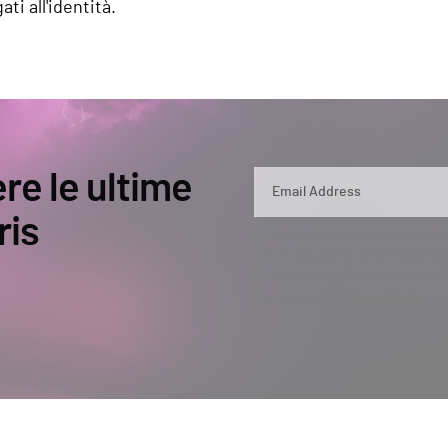
ati all'identità.
ere le ultime
ris
By submitting, you agree that Semperis ma
and use and process your personal inform
opt out at any time by contacting privac
This site is protected by reCAPTCHA.