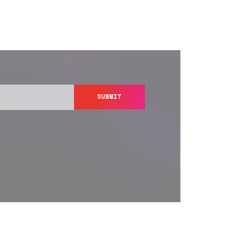
SUBMIT
y send you information regarding its products and services,
ation in accordance with Semperis’
Privacy Policy
. You can
y@semperis.com.