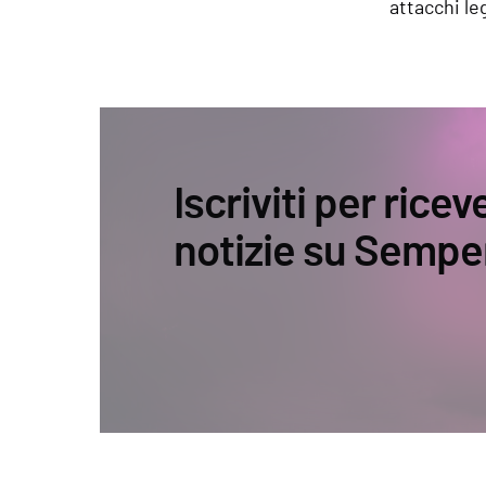
attacchi leg
Iscriviti per ricev
notizie su Sempe