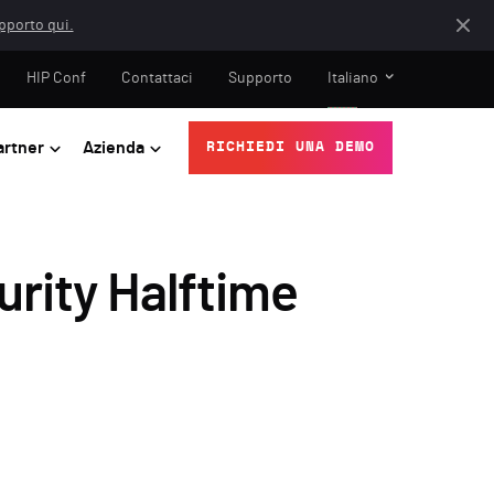
apporto qui.
HIP Conf
Contattaci
Supporto
Italiano
artner
Azienda
RICHIEDI UNA DEMO
urity Halftime