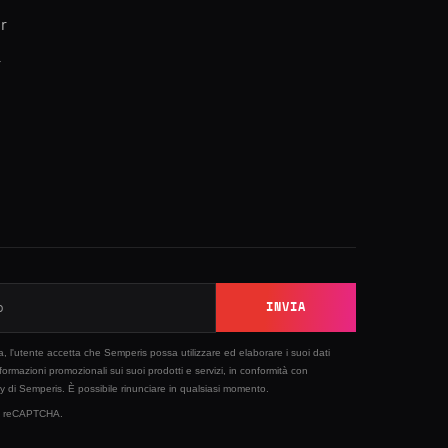
r
r
INVIA
sta, l'utente accetta che Semperis possa utilizzare ed elaborare i suoi dati
nformazioni promozionali sui suoi prodotti e servizi, in conformità con
cy
di Semperis. È possibile rinunciare in qualsiasi momento.
 by reCAPTCHA.