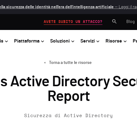
lla sicurezza delle identità nell'era dell'intelligenza artificiale
— Leggi il r
Blog
AVETE SUBITO UN ATTACCO?
is
Piattaforma
Soluzioni
Servizi
Risorse
P
Torna a tutte le risorse
 Active Directory Sec
Report
Sicurezza di Active Directory