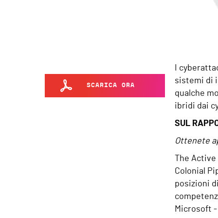
I cyberattac
sistemi di 
SCARICA ORA
qualche mod
ibridi dai 
SUL RAPP
Ottenete a
The Active 
Colonial Pi
posizioni d
competenze 
Microsoft -