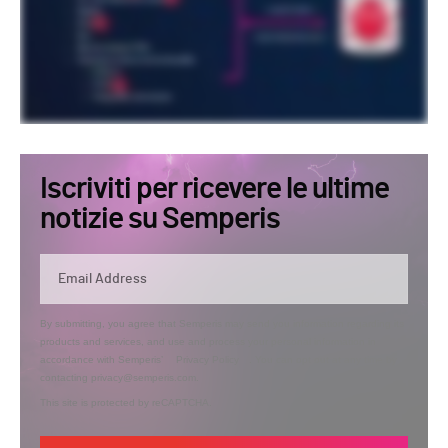
Iscriviti per ricevere le ultime
notizie su Semperis
By submitting, you agree that Semperis may send you information regarding its
products and services, and use and process your personal information in
accordance with Semperis’
Privacy Policy
. You can opt out at any time by
contacting privacy@semperis.com.
This site is protected by reCAPTCHA.