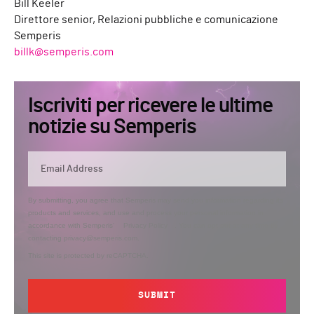
Bill Keeler
Direttore senior, Relazioni pubbliche e comunicazione
Semperis
billk@semperis.com
Iscriviti per ricevere le ultime
notizie su Semperis
By submitting, you agree that Semperis may send you information regarding its
products and services, and use and process your personal information in
accordance with Semperis’
Privacy Policy
. You can opt out at any time by
contacting privacy@semperis.com.
This site is protected by reCAPTCHA.
SUBMIT