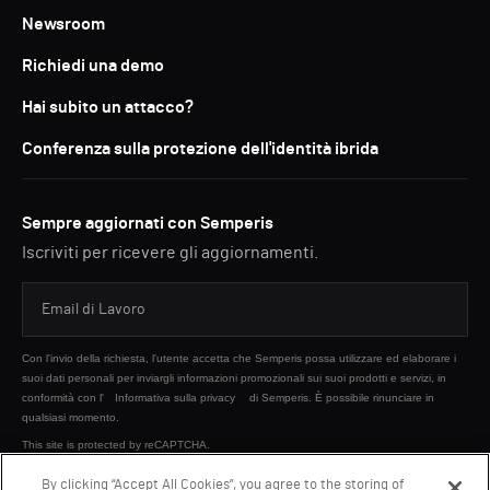
Newsroom
Richiedi una demo
Hai subito un attacco?
Conferenza sulla protezione dell'identità ibrida
Sempre aggiornati con Semperis
Iscriviti per ricevere gli aggiornamenti.
Con l'invio della richiesta, l'utente accetta che Semperis possa utilizzare ed elaborare i
suoi dati personali per inviargli informazioni promozionali sui suoi prodotti e servizi, in
conformità con l'
Informativa sulla privacy
di Semperis. È possibile rinunciare in
qualsiasi momento.
This site is protected by reCAPTCHA.
By clicking “Accept All Cookies”, you agree to the storing of