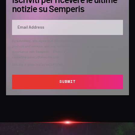
Iscriviti per ricevere le ultime
notizie su Semperis
By submitting, you agree that Semperis may send you information regarding its
products and services, and use and process your personal information in
accordance with Semperis’
Privacy Policy
. You can opt out at any time by
contacting privacy@semperis.com.
This site is protected by reCAPTCHA.
SUBMIT