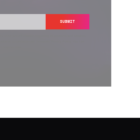
SUBMIT
y send you information regarding its products and services,
ation in accordance with Semperis’
Privacy Policy
. You can
y@semperis.com.