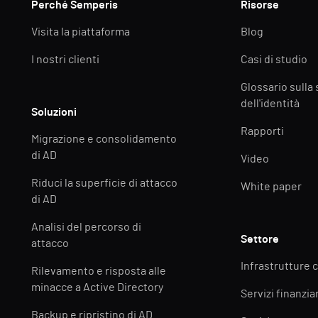
Perché Semperis
Risorse
Visita la piattaforma
Blog
I nostri clienti
Casi di studio
Glossario sulla
dell'identità
Soluzioni
Rapporti
Migrazione e consolidamento
di AD
Video
Riduci la superficie di attacco
White paper
di AD
Analisi del percorso di
Settore
attacco
Infrastrutture c
Rilevamento e risposta alle
minacce a Active Directory
Servizi finanziar
Backup e ripristino di AD