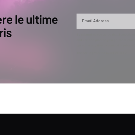
ere le ultime
ris
By submitting, you agree that Semperis ma
and use and process your personal inform
opt out at any time by contacting privac
This site is protected by reCAPTCHA.