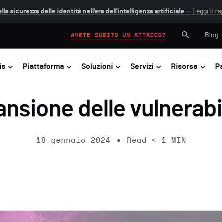
lla sicurezza delle identità nell'era dell'intelligenza artificiale
— Leggi il r
Blog
AVETE SUBITO UN ATTACCO?
is
Piattaforma
Soluzioni
Servizi
Risorse
P
nsione delle vulnerabi
18 gennaio 2024
Read
< 1
MIN