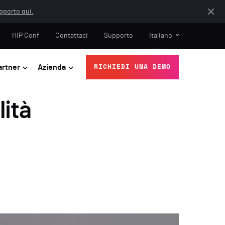
apporto qui.
HIP Conf
Contattaci
Supporto
Italiano
artner
Azienda
RICHIEDI UNA DEMO
lità