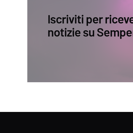
Iscriviti per ricev
notizie su Sempe