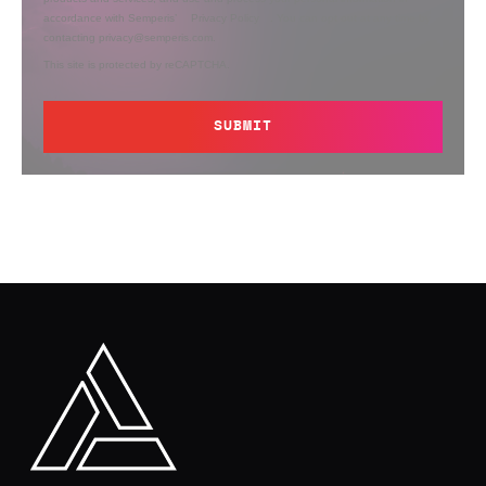
accordance with Semperis’
Privacy Policy
. You can opt out at any time by
contacting privacy@semperis.com.
This site is protected by reCAPTCHA.
SUBMIT