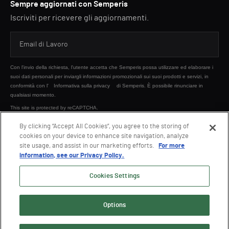
Sempre aggiornati con Semperis
Iscriviti per ricevere gli aggiornamenti.
Con l'invio della richiesta, l'utente accetta che Semperis possa utilizzare ed elaborare i
suoi dati personali per inviargli informazioni promozionali sui suoi prodotti e servizi, in
conformità con l'
Informativa sulla privacy
di Semperis. È possibile rinunciare in
qualsiasi momento.
This site is protected by reCAPTCHA.
By clicking “Accept All Cookies”, you agree to the storing of
cookies on your device to enhance site navigation, analyze
INVIA
site usage, and assist in our marketing efforts.
For more
information, see our Privacy Policy.
Cookies Settings
Options
© 2026 Semperis. Tutti i diritti riservati.