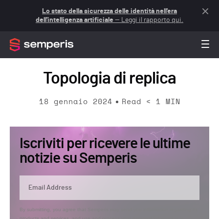
Lo stato della sicurezza delle identità nell'era
dell'intelligenza artificiale
— Leggi il rapporto qui.
Topologia di replica
18 gennaio 2024
Read
< 1
MIN
Iscriviti per ricevere le ultime
notizie su Semperis
By submitting, you agree that Semperis may send you information regarding its
products and services, and use and process your personal information in