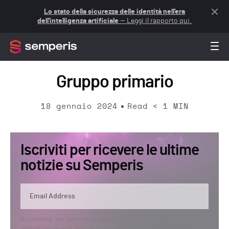
Lo stato della sicurezza delle identità nell'era
dell'intelligenza artificiale
— Leggi il rapporto qui.
Gruppo primario
18 gennaio 2024
Read
< 1
MIN
Iscriviti per ricevere le ultime
notizie su Semperis
By submitting, you agree that Semperis may send you information regarding its
products and services, and use and process your personal information in