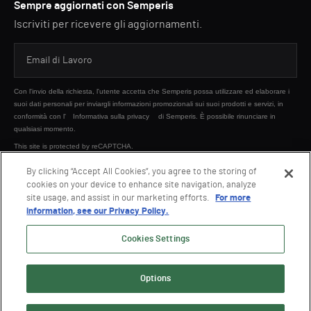
Sempre aggiornati con Semperis
Iscriviti per ricevere gli aggiornamenti.
Con l'invio della richiesta, l'utente accetta che Semperis possa utilizzare ed elaborare i
suoi dati personali per inviargli informazioni promozionali sui suoi prodotti e servizi, in
conformità con l'
Informativa sulla privacy
di Semperis. È possibile rinunciare in
qualsiasi momento.
This site is protected by reCAPTCHA.
By clicking “Accept All Cookies”, you agree to the storing of
cookies on your device to enhance site navigation, analyze
INVIA
site usage, and assist in our marketing efforts.
For more
information, see our Privacy Policy.
Cookies Settings
Options
© 2026 Semperis. Tutti i diritti riservati.