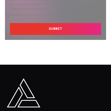
accordance with Semperis’
Privacy Policy
. You can opt out at any time by
contacting privacy@semperis.com.
This site is protected by reCAPTCHA.
SUBMIT