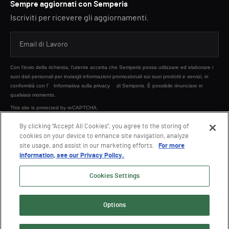
Sempre aggiornati con Semperis
Iscriviti per ricevere gli aggiornamenti.
Con l'invio della richiesta, l'utente accetta che Semperis possa utilizzare ed elaborare i
suoi dati personali per inviargli informazioni promozionali sui suoi prodotti e servizi, in
conformità con l'
Informativa sulla privacy
di Semperis. È possibile rinunciare in
qualsiasi momento.
This site is protected by reCAPTCHA.
By clicking “Accept All Cookies”, you agree to the storing of
cookies on your device to enhance site navigation, analyze
INVIA
site usage, and assist in our marketing efforts.
For more
information, see our Privacy Policy.
Cookies Settings
Options
© 2026 Semperis. Tutti i diritti riservati.