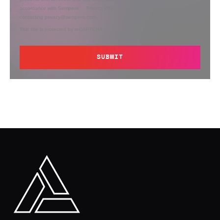
accordance with Semperis’
Privacy Policy
. You can opt out at any time by
contacting privacy@semperis.com.
This site is protected by reCAPTCHA.
SUBMIT