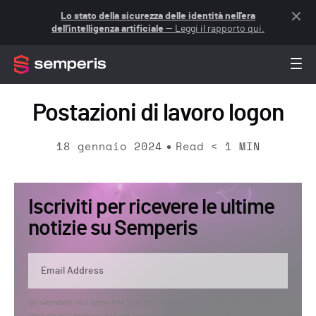
Lo stato della sicurezza delle identità nell'era
dell'intelligenza artificiale
— Leggi il rapporto qui.
Postazioni di lavoro logon
18 gennaio 2024
Read
< 1
MIN
Iscriviti per ricevere le ultime
notizie su Semperis
By submitting, you agree that Semperis may send you information regarding its
products and services, and use and process your personal information in