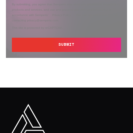
By submitting, you agree that Semperis may send you information regarding its
products and services, and use and process your personal information in
accordance with Semperis’
Privacy Policy
. You can opt out at any time by
contacting privacy@semperis.com.
This site is protected by reCAPTCHA.
SUBMIT