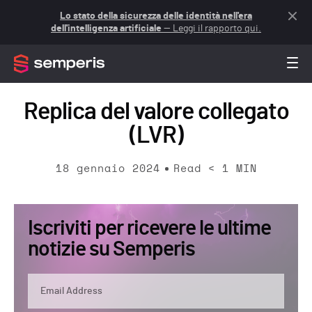
Lo stato della sicurezza delle identità nell'era
dell'intelligenza artificiale
— Leggi il rapporto qui.
Replica del valore collegato
(LVR)
18 gennaio 2024
Read
< 1
MIN
Iscriviti per ricevere le ultime
notizie su Semperis