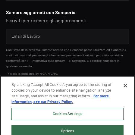
Sempre aggiornati con Semperis
Iscriviti per ricevere gli aggiornamenti.
Con l'invio della richiesta, l'utente accetta che Semperis possa utilizzare ed elaborare i
suoi dati personali per inviargli informazioni promozionali sui suoi prodotti e servizi, in
conformità con l'
Informativa sulla privacy
di Semperis. È possibile rinunciare in
qualsiasi momento.
This site is protected by reCAPTCHA.
By clicking “Accept All Cookies”, you agree to the storing of
cookies on your device to enhance site navigation, analyze
INVIA
site usage, and assist in our marketing efforts.
For more
information, see our Privacy Policy.
Cookies Settings
Options