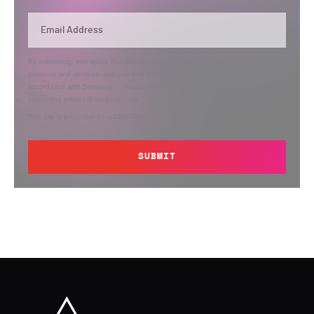
By submitting, you agree that Semperis may send you information regarding its
products and services, and use and process your personal information in
accordance with Semperis’
Privacy Policy
. You can opt out at any time by
contacting privacy@semperis.com.
This site is protected by reCAPTCHA.
SUBMIT