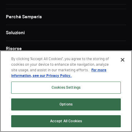
Perché Semperis
Soluzioni
Risorse
By clicking “Accept All Cookies”, you agree to the storing of
Settore
cookies on your device to enhance site navigation, analyze
site usage, and assist in our marketing efforts.
For more
information, see our Privacy Policy.
Partner
Cookies Settings
Azienda
Options
Newsroom
Accept All Cookies
Richiedi una demo