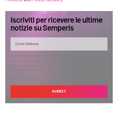
Protector
e
AD Forest Recovery
.
Iscriviti per ricevere le ultime
notizie su Semperis
By submitting, you agree that Semperis may send you information regarding its
products and services, and use and process your personal information in
accordance with Semperis’
Privacy Policy
. You can opt out at any time by
contacting privacy@semperis.com.
This site is protected by reCAPTCHA.
SUBMIT