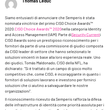
Thomas Leduc
Siamo entusiasti di annunciare che Semperis è stata
nominata vincitrice del primo CISO Choice Awards™
2020.
CISO Choice Awards™ 2020
nella categoria Identity
and Access Management (IAM).
Parte di
Security Current
i
CISO Awards sono un prestigioso riconoscimento per i
fornitori da parte di una commissione di giudici composta
da CISO leader di settore che hanno selezionato le
soluzioni vincenti in base alla loro esperienza reale.
Uno
dei giudici, Tomás Maldonado, CISO della NFL, ha
dichiarato: "Si è trattato di un campo di gioco molto
competitivo che, come CISO, è incoraggiante in quanto i
fornitori di soluzioni lavorano e investono per fornirci
soluzioni che ci aiutino a salvaguardare le nostre
organizzazioni".
Il riconoscimento ricevuto da Semperis rafforza la difesa
delle infrastrutture di identità come priorità assoluta per i