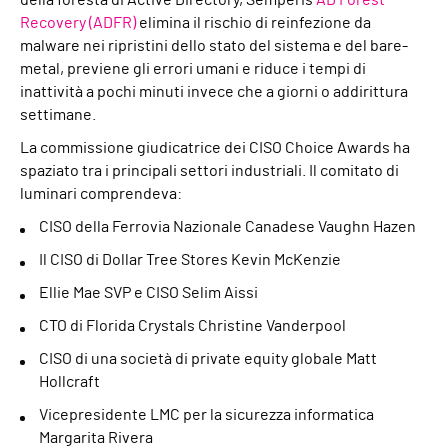
della foresta di Active Directory, Semperis
AD Forest
Recovery (ADFR)
elimina il rischio di reinfezione da
malware nei ripristini dello stato del sistema e del bare-
metal, previene gli errori umani e riduce i tempi di
inattività a pochi minuti invece che a giorni o addirittura
settimane.
La commissione giudicatrice dei CISO Choice Awards ha
spaziato tra i principali settori industriali. Il comitato di
luminari comprendeva:
CISO della Ferrovia Nazionale Canadese Vaughn Hazen
Il CISO di Dollar Tree Stores Kevin McKenzie
Ellie Mae SVP e CISO Selim
Aissi
CTO di Florida Crystals Christine Vanderpool
CISO di una società di private equity globale Matt
Hollcraft
Vicepresidente LMC per la sicurezza informatica
Margarita Rivera