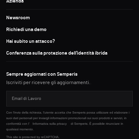
Azienda
Newsroom
Richiedi una demo
Hai subito un attacco?
Conferenza sulla protezione dell'identità ibrida
Sempre aggiornati con Semperis
Iscriviti per ricevere gli aggiornamenti.
Con l'invio della richiesta, l'utente accetta che Semperis possa utilizzare ed elaborare i
suoi dati personali per inviargli informazioni promozionali sui suoi prodotti e servizi, in
conformità con l'
Informativa sulla privacy
di Semperis. È possibile rinunciare in
qualsiasi momento.
This site is protected by reCAPTCHA.