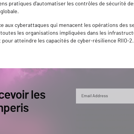
ns pratiques d'automatiser les contrôles de sécurité des
 globale.
ce aux cyberattaques qui menacent les opérations des ser
 toutes les organisations impliquées dans les infrastruc
pour atteindre les capacités de cyber-résilience RIIO-2.
cevoir les
mperis
By submitting, you agree that Semperis ma
and use and process your personal inform
opt out at any time by contacting privac
This site is protected by reCAPTCHA.