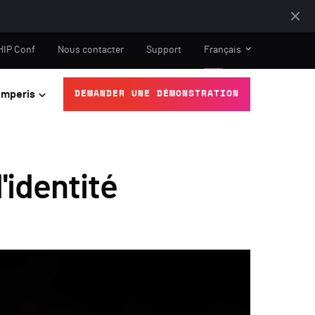
HIP Conf
Nous contacter
Support
Français
mperis
DEMANDER UNE DÉMONSTRATION
'identité