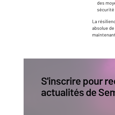
des moye
sécurité
La résilien
absolue de
maintenant 
S'inscrire pour re
actualités de Se