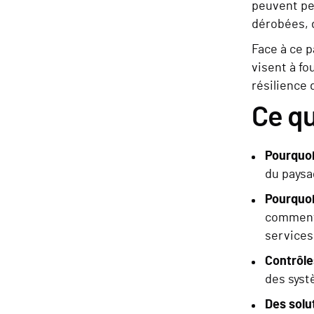
peuvent per
dérobées, d
Face à ce 
visent à fo
résilience 
Ce qu'
Pourquoi
du pays
Pourquoi 
comment 
services
Contrôles
des syst
Des solut