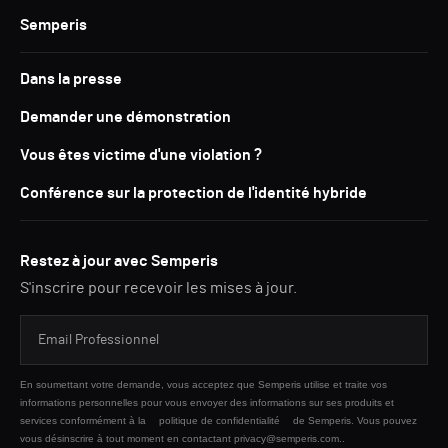
Semperis
Dans la presse
Demander une démonstration
Vous êtes victime d'une violation ?
Conférence sur la protection de l'identité hybride
Restez à jour avec Semperis
S'inscrire pour recevoir les mises à jour.
En soumettant votre demande, vous acceptez que Semperis utilise et traite vos
informations personnelles pour vous envoyer des informations sur ses produits et
services conformément à la
politique de confidentialité
de Semperis. Vous pouvez
vous désinscrire à tout moment en contactant privacy@semperis.com..