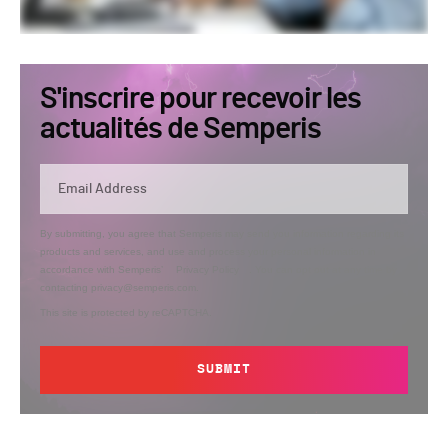
S'inscrire pour recevoir les
actualités de Semperis
By submitting, you agree that Semperis may send you information regarding its
products and services, and use and process your personal information in
accordance with Semperis’
Privacy Policy
. You can opt out at any time by
contacting privacy@semperis.com.
This site is protected by reCAPTCHA.
SUBMIT