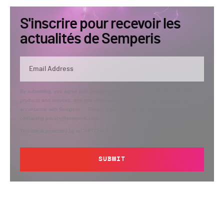
S'inscrire pour recevoir les
actualités de Semperis
By submitting, you agree that Semperis may send you information regarding its
products and services, and use and process your personal information in
accordance with Semperis’
Privacy Policy
. You can opt out at any time by
contacting privacy@semperis.com.
This site is protected by reCAPTCHA.
SUBMIT