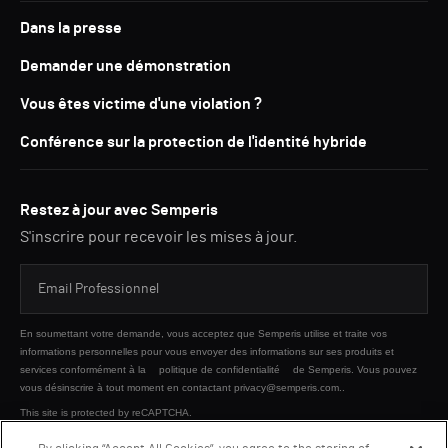
Dans la presse
Demander une démonstration
Vous êtes victime d'une violation ?
Conférence sur la protection de l'identité hybride
Restez à jour avec Semperis
S'inscrire pour recevoir les mises à jour.
En soumettant votre demande, vous acceptez que Semperis utilise et traite vos
informations personnelles pour vous envoyer des informations sur ses produits et
services conformément à la
politique de confidentialité
de Semperis. Vous pouvez
vous désinscrire à tout moment en contactant privacy@semperis.com..
This site is protected by reCAPTCHA.