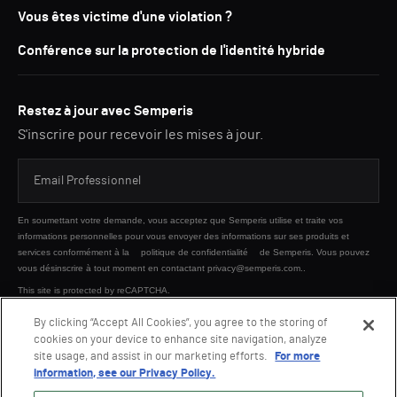
Vous êtes victime d'une violation ?
Conférence sur la protection de l'identité hybride
Restez à jour avec Semperis
S'inscrire pour recevoir les mises à jour.
En soumettant votre demande, vous acceptez que Semperis utilise et traite vos
informations personnelles pour vous envoyer des informations sur ses produits et
services conformément à la
politique de confidentialité
de Semperis. Vous pouvez
vous désinscrire à tout moment en contactant privacy@semperis.com..
This site is protected by reCAPTCHA.
By clicking “Accept All Cookies”, you agree to the storing of
cookies on your device to enhance site navigation, analyze
ENVOYER
site usage, and assist in our marketing efforts.
For more
information, see our Privacy Policy.