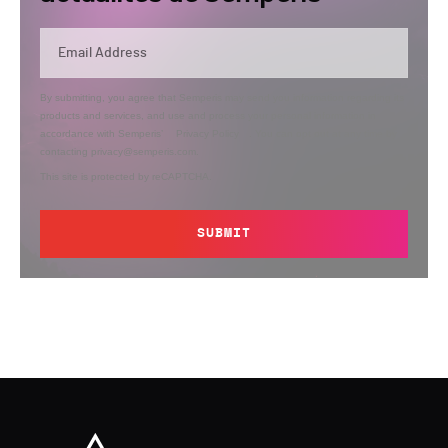
By submitting, you agree that Semperis may send you information regarding its
products and services, and use and process your personal information in
accordance with Semperis’
Privacy Policy
. You can opt out at any time by
contacting privacy@semperis.com.
This site is protected by reCAPTCHA.
SUBMIT