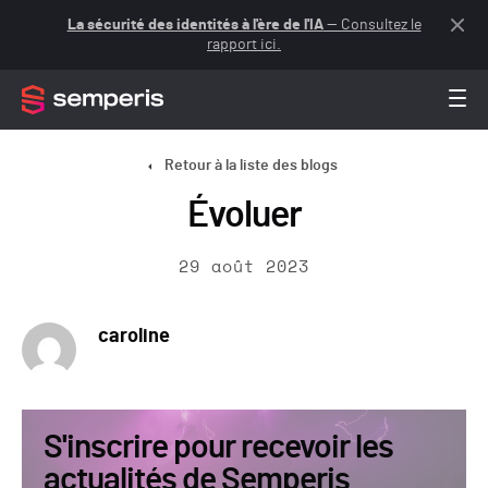
La sécurité des identités à l'ère de l'IA
— Consultez le
rapport ici.
Retour à la liste des blogs
Évoluer
29 août 2023
caroline
S'inscrire pour recevoir les
actualités de Semperis