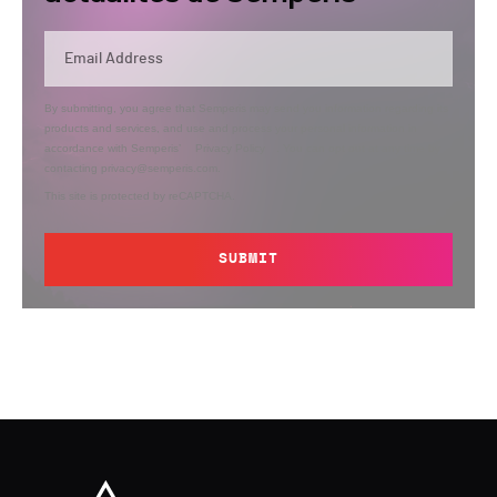
By submitting, you agree that Semperis may send you information regarding its
products and services, and use and process your personal information in
accordance with Semperis’
Privacy Policy
. You can opt out at any time by
contacting privacy@semperis.com.
This site is protected by reCAPTCHA.
SUBMIT