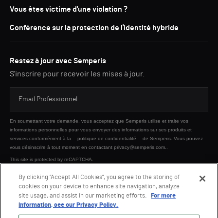
Vous êtes victime d'une violation ?
Conférence sur la protection de l'identité hybride
Restez à jour avec Semperis
S'inscrire pour recevoir les mises à jour.
En soumettant votre demande, vous acceptez que Semperis utilise et traite vos
informations personnelles pour vous envoyer des informations sur ses produits et
services conformément à la
politique de confidentialité
de Semperis. Vous pouvez
vous désinscrire à tout moment en contactant privacy@semperis.com..
This site is protected by reCAPTCHA.
By clicking “Accept All Cookies”, you agree to the storing of
cookies on your device to enhance site navigation, analyze
ENVOYER
site usage, and assist in our marketing efforts.
For more
information, see our Privacy Policy.