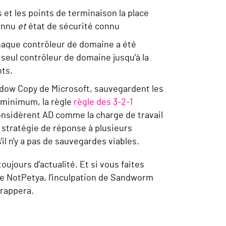
s et les points de terminaison la place
connu
et
état de sécurité connu
chaque contrôleur de domaine
a été
 seul
contrôleur de domaine
jusqu'à la
nts
.
dow Copy de Microsoft, sauvegardent les
u minimum, la règle
règle des 3-2-1
considèrent AD comme la charge de travail
stratégie de réponse à plusieurs
l n'y a pas de sauvegardes viables.
ujours d'actualité. Et si vous faites
 de NotPetya, l'inculpation de Sandworm
rappera.