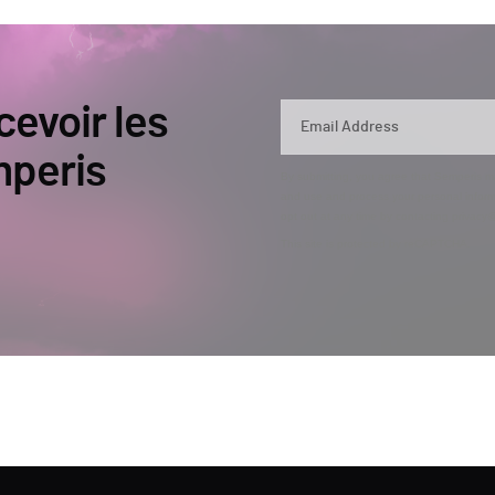
cevoir les
mperis
By submitting, you agree that Semperis ma
and use and process your personal inform
opt out at any time by contacting privac
This site is protected by reCAPTCHA.