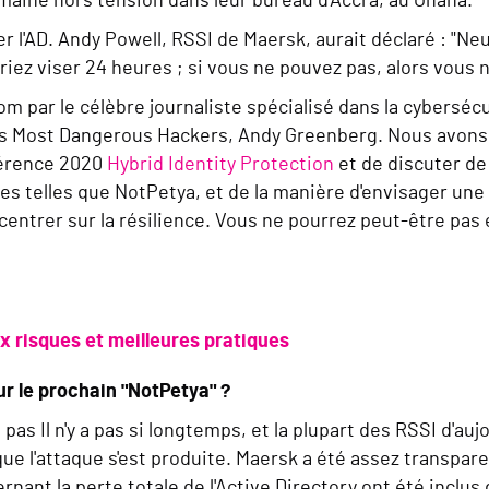
omaine hors tension dans leur bureau d'Accra, au Ghana.
er l'AD. Andy Powell, RSSI de Maersk, aurait déclaré : "Ne
vriez viser 24 heures ; si vous ne pouvez pas, alors vous 
.com par le célèbre journaliste spécialisé dans la cybers
n's Most Dangerous Hackers, Andy Greenberg. Nous avon
férence 2020
Hybrid Identity Protection
et de discuter de
 telles que NotPetya, et de la manière d'envisager une 
oncentrer sur la résilience. Vous ne pourrez peut-être p
ux risques et meilleures pratiques
ur le prochain "NotPetya" ?
 a pas
Il n'y a pas si longtemps, et la plupart des RSSI d'auj
que l'attaque s'est produite. Maersk a été assez transpar
ernant la perte totale de l'Active Directory ont été inclu