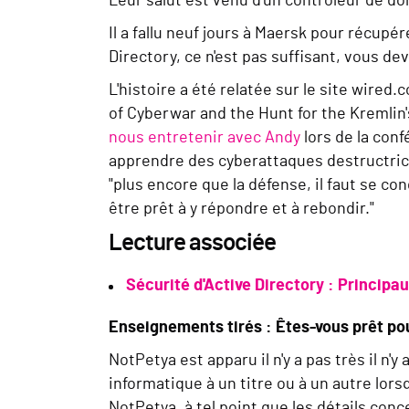
Leur salut est venu d'un contrôleur de d
Il a fallu neuf jours à Maersk pour récupér
Directory, ce n'est pas suffisant, vous de
L'histoire a été relatée sur le site wired
of Cyberwar and the Hunt for the Kremli
nous entretenir avec Andy
lors de la con
apprendre des cyberattaques destructrices
"plus encore que la défense, il faut se c
être prêt à y répondre et à rebondir."
Lecture associée
Sécurité d'Active Directory : Principa
Enseignements tirés : Êtes-vous prêt po
NotPetya est apparu il n'y a pas très
il n'y
informatique à un titre ou à un autre lors
NotPetya, à tel point que les détails conc