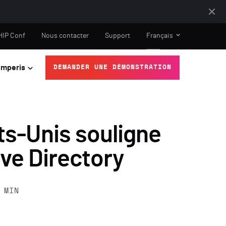
HIP Conf
Nous contacter
Support
Français
mperis
DEMANDER UNE DÉMONSTRATION
ts-Unis souligne
ive Directory
MIN