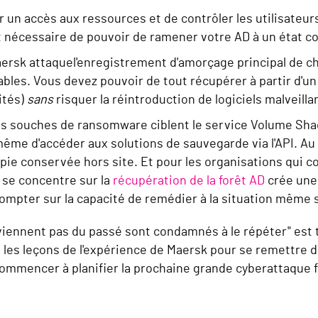
ir un accès
aux ressources
et de contrôler les utilisateur
st nécessaire de
pouvoir
de ramener votre AD à un état 
aersk
attaque
l'enregistrement d'amorçage principal de 
ables.
Vous devez pouvoir
de tout récupérer à partir d'un
ités)
sans
risquer la réintroduction de logiciels malveilla
 souches de ransomware ciblent le service Volume Sha
 même d'accéder aux solutions de sauvegarde via l'API. A
opie conservée hors site. Et pour les organisations qui 
ui se concentre sur la
récupération de la forêt AD
crée une 
mpter sur la capacité de remédier à la situation même s'i
viennent pas du passé sont condamnés à le répéter" est to
ré les leçons de l'expérience de Maersk pour se remettre
 commencer à planifier la prochaine grande
cyberattaque
f