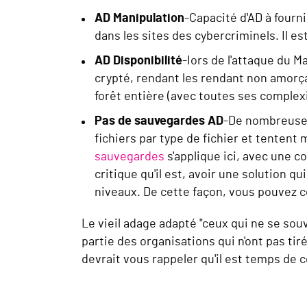
AD
Manipulation
-Capacité d'AD à fourn
dans les sites des cybercriminels.
Il e
AD
Disponibilité
-
I
ors de l'attaque du M
crypté,
rendant
les rendant non amorç
forêt entière (avec toutes ses complex
Pas de sauvegardes AD
-De nombreuses
fichiers par type de fichier et tentent
sauvegardes
s'applique ici, avec une c
critique qu'il est, avoir une solution q
niveaux. De cette façon, vous pouvez co
Le vieil adage adapté "ceux qui ne se sou
partie des organisations qui n'ont pas ti
devrait vous rappeler qu'il est temps de