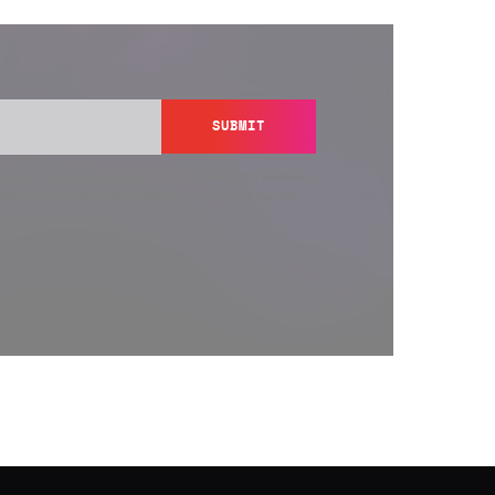
SUBMIT
y send you information regarding its products and services,
ation in accordance with Semperis’
Privacy Policy
. You can
y@semperis.com.