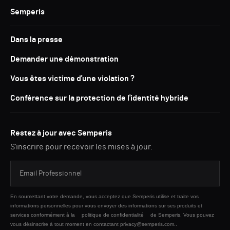
Semperis
Dans la presse
Demander une démonstration
Vous êtes victime d'une violation ?
Conférence sur la protection de l'identité hybride
Restez à jour avec Semperis
S'inscrire pour recevoir les mises à jour.
En soumettant votre demande, vous acceptez que Semperis utilise et traite vos
informations personnelles pour vous envoyer des informations sur ses produits et
services conformément à la
politique de confidentialité
de Semperis. Vous pouvez
vous désinscrire à tout moment en contactant privacy@semperis.com..