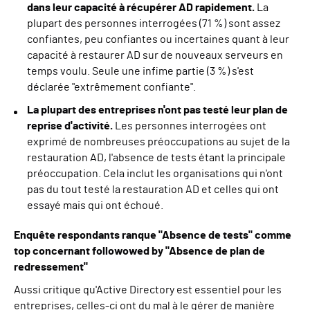
dans leur capacité à récupérer AD rapidement.
La
plupart des personnes interrogées (71 %) sont assez
confiantes, peu confiantes ou incertaines quant à leur
capacité à restaurer AD sur de nouveaux serveurs en
temps voulu. Seule une infime partie (3 %) s'est
déclarée "extrêmement confiante".
La plupart des entreprises n'ont pas testé leur plan de
reprise d'activité.
Les personnes interrogées
ont
exprimé de nombreuses préoccupations au sujet de la
restauration AD, l'absence de tests étant la principale
préoccupation. Cela inclut les organisations qui n'ont
pas du tout testé la restauration AD et celles qui ont
essayé mais qui ont échoué.
Enquête
r
espondants
r
anque
"
Absence de tests
"
comme
t
op
c
oncernant
f
ollowowed by
"
Absence de plan de
redressement
"
Aussi critique qu'A
ctive
D
irectory
est essentiel pour les
entreprises, celles-ci ont du mal à le gérer de manière