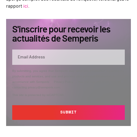
rapport
ici
.
S'inscrire pour recevoir les
actualités de Semperis
By submitting, you agree that Semperis may send you information regarding its
products and services, and use and process your personal information in
accordance with Semperis’
Privacy Policy
. You can opt out at any time by
contacting privacy@semperis.com.
This site is protected by reCAPTCHA.
SUBMIT