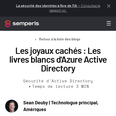
La sécurité des identités à l'ère de l'IA
— Consultez le
rapport ici.
Retour à la liste des blogs
Les joyaux cachés : Les
livres blancs d'Azure Active
Directory
Sécurité d'Active Directory
Temps de lecture
3
MIN
Sean Deuby | Technologue principal,
Amériques