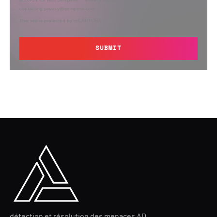
contacting privacy@semperis.com.
This site is protected by reCAPTCHA.
SUBMIT
détection et résolution des menaces AD