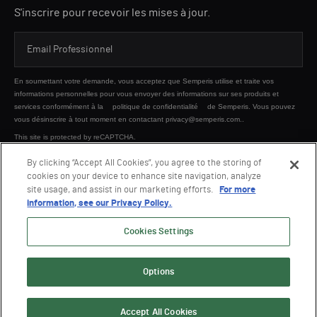
S'inscrire pour recevoir les mises à jour.
En soumettant votre demande, vous acceptez que Semperis utilise et traite vos
informations personnelles pour vous envoyer des informations sur ses produits et
services conformément à la
politique de confidentialité
de Semperis. Vous pouvez
vous désinscrire à tout moment en contactant privacy@semperis.com..
This site is protected by reCAPTCHA.
By clicking “Accept All Cookies”, you agree to the storing of
cookies on your device to enhance site navigation, analyze
ENVOYER
site usage, and assist in our marketing efforts.
For more
information, see our Privacy Policy.
Cookies Settings
Options
© 2026 Semperis. Tous droits réservés.
Politique de confidentialité
Conditions d'utilisation
Accept All Cookies