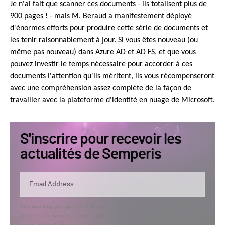
Je n'ai fait que scanner ces documents - ils totalisent plus de
900 pages ! - mais M. Beraud a manifestement déployé
d'énormes efforts pour produire cette série de documents et
les tenir raisonnablement à jour. Si vous êtes nouveau (ou
même pas nouveau) dans Azure AD et AD FS, et que vous
pouvez investir le temps nécessaire pour accorder à ces
documents l'attention qu'ils méritent, ils vous récompenseront
avec une compréhension assez complète de la façon de
travailler avec la plateforme d'identité en nuage de Microsoft.
S'inscrire pour recevoir les
actualités de Semperis
By submitting, you agree that Semperis may send you information regarding its
products and services, and use and process your personal information in
accordance with Semperis’
Privacy Policy
. You can opt out at any time by