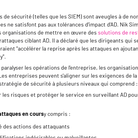
e sécurité (telles que les SIEM) sont aveugles à de nomb
es ne satisfont pas aux tolérances d'impact d'AD. Nik Si
s organisations de mettre en œuvre des
solutions de res
ttaques ciblant AD. Il a déclaré que les dirigeants qui s
aient "accélérer la reprise après les attaques en ajoutant
y".
paralyser les opérations de l'entreprise, les organisatio
es entreprises peuvent s'aligner sur les exigences de la
tratégie de sécurité à plusieurs niveaux qui comprend :
r les risques et protéger le service en surveillant AD pou
attaques en cours
y compris :
é des actions des attaquants
ications indésirables ou malveillantes