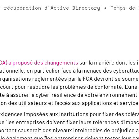
t récupération d'Active Directory
Temps de 
FCA) a proposé des changements
sur la manière dont les 
rationnelle, en particulier face à la menace des cyberat
 organisations réglementées par la FCA devront se soumet
 court pour résoudre les problèmes de conformité. L'une 
te à assurer la cyber-résilience de votre environnement 
ion des utilisateurs et l'accès aux applications et service
 exigences imposées aux institutions pour fixer des tolér
"les entreprises doivent fixer leurs tolérances d'impac
portant causerait des niveaux intolérables de préjudice
le également que "les entreprises doivent tester leur cap