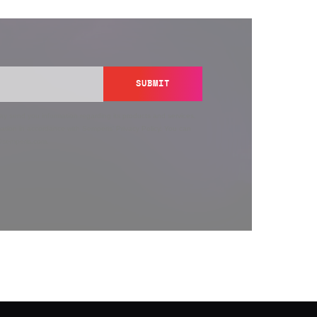
SUBMIT
y send you information regarding its products and services,
ation in accordance with Semperis’
Privacy Policy
. You can
y@semperis.com.