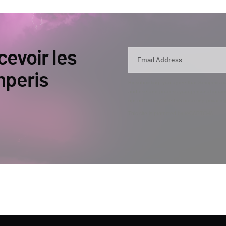
cevoir les
mperis
By submitting, you agree that Semperis ma
and use and process your personal inform
opt out at any time by contacting privac
This site is protected by reCAPTCHA.