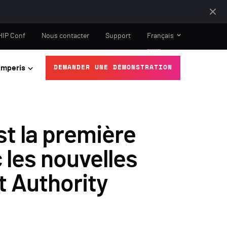
HIP Conf
Nous contacter
Support
Français
mperis
DEMANDER UNE DÉMONSTRATION
st la première
 les nouvelles
t Authority