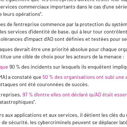
services commerciaux importants dans le cas d'une série
 leurs opérations".
ces de l'entreprise commence par la protection du système
es services d'identité de base, qui à leur tour contrôlent
 tolérances d'impact d'AD sont définies et testées pour s
taques devrait être une priorité absolue pour chaque o
stitue une cible de choix pour les acteurs de la menace :
 que
90 % des incidents sur lesquels ils enquêtent impliq
MA) a constaté que
50 % des organisations ont subi une 
attaques ont été couronnées de succès.
treprises,
97 % d'entre elles ont déclaré qu'AD était essen
atastrophiques".
 aux applications et aux services, il détient les clés du 
le de sécurité, les cybercriminels peuvent se déplacer l