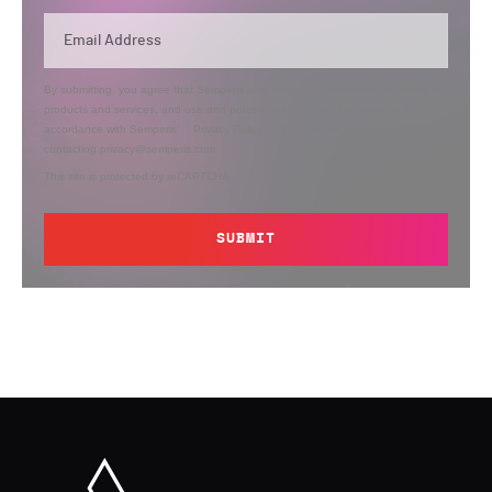
By submitting, you agree that Semperis may send you information regarding its
products and services, and use and process your personal information in
accordance with Semperis’
Privacy Policy
. You can opt out at any time by
contacting privacy@semperis.com.
This site is protected by reCAPTCHA.
SUBMIT