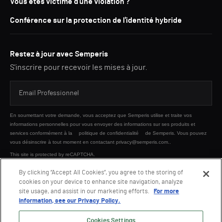
Vous êtes victime d'une violation ?
Conférence sur la protection de l'identité hybride
Restez à jour avec Semperis
S'inscrire pour recevoir les mises à jour.
En soumettant votre demande, vous acceptez que Semperis utilise et traite vos
informations personnelles pour vous envoyer des informations sur ses produits et
services conformément à la
politique de confidentialité
de Semperis. Vous pouvez
vous désinscrire à tout moment en contactant privacy@semperis.com..
This site is protected by reCAPTCHA.
By clicking “Accept All Cookies”, you agree to the storing of
cookies on your device to enhance site navigation, analyze
ENVOYER
site usage, and assist in our marketing efforts.
For more
information, see our Privacy Policy.
Cookies Settings