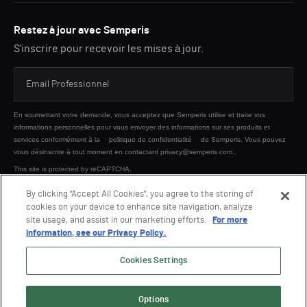
Restez à jour avec Semperis
S'inscrire pour recevoir les mises à jour.
En soumettant votre demande, vous acceptez que Semperis utilise et traite vos
informations personnelles pour vous envoyer des informations sur ses produits et
services conformément à la
politique de confidentialité
de Semperis. Vous pouvez
vous désinscrire à tout moment en contactant privacy@semperis.com..
This site is protected by reCAPTCHA.
By clicking “Accept All Cookies”, you agree to the storing of
cookies on your device to enhance site navigation, analyze
ENVOYER
site usage, and assist in our marketing efforts.
For more
information, see our Privacy Policy.
Cookies Settings
Options