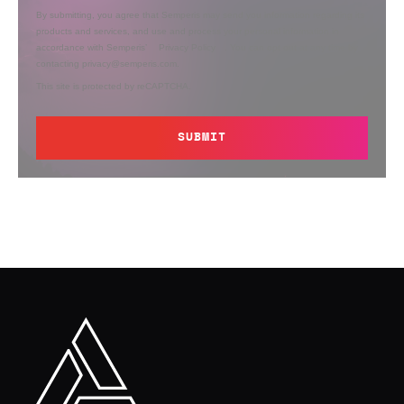
By submitting, you agree that Semperis may send you information regarding its
products and services, and use and process your personal information in
accordance with Semperis’
Privacy Policy
. You can opt out at any time by
contacting privacy@semperis.com.
This site is protected by reCAPTCHA.
SUBMIT